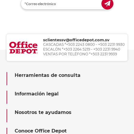
sclientessv@officedepot.com.sv
CASCADAS *+503 2243 0800 - +503 2231 9930
ESCALÓN *+503 2264 5219 - +503 2231 9940
VENTAS POR TELÉFONO *+503 2231 9939
Herramientas de consulta
Información legal
Nosotros te ayudamos
Conoce Office Depot