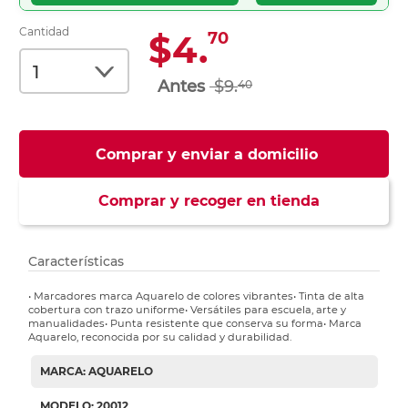
Cantidad
$4.
70
$9.
40
Comprar y enviar a domicilio
Comprar y recoger en tienda
Características
• Marcadores marca Aquarelo de colores vibrantes• Tinta de alta
cobertura con trazo uniforme• Versátiles para escuela, arte y
manualidades• Punta resistente que conserva su forma• Marca
Aquarelo, reconocida por su calidad y durabilidad.
MARCA: AQUARELO
MODELO: 20012