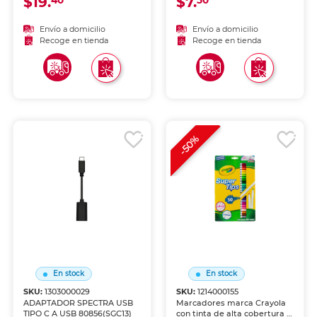
$19.
$7.
40
50
Adhesión confiable sobre
diversos materiales con
aplicación fácil y resultados
Envío a domicilio
Envío a domicilio
duraderos.
Recoge en tienda
Recoge en tienda
-50%
En stock
En stock
SKU:
1303000029
SKU:
1214000155
ADAPTADOR SPECTRA USB
Marcadores marca Crayola
TIPO C A USB 80856(SGC13)
con tinta de alta cobertura y