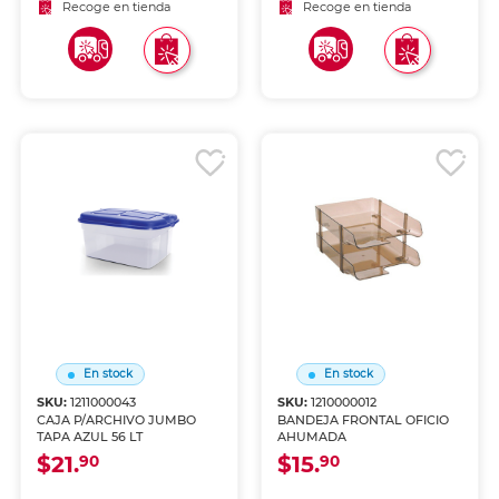
Recoge en tienda
Recoge en tienda
En stock
En stock
SKU:
1211000043
SKU:
1210000012
CAJA P/ARCHIVO JUMBO
BANDEJA FRONTAL OFICIO
TAPA AZUL 56 LT
AHUMADA
$21.
$15.
90
90