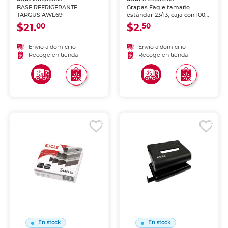
BASE REFRIGERANTE
Grapas Eagle tamaño
TARGUS AWE69
estándar 23/13, caja con 1000
unidades. Fabricadas en
$21.
$2.
00
50
alambre de acero de alta
calidad. Compatibles con
engrapadoras estándar
Envío a domicilio
Envío a domicilio
23/13. Engrapado firme y
Recoge en tienda
Recoge en tienda
seguro.
En stock
En stock