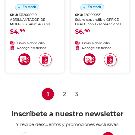
En stock
En stock
SKU:
1312000019
SKU:
1201000331
ABRILLANTADOR DE
Sobre expandible OFFICE
MUEBLES SABO 400 ML
DEPOT con 13 separaciones.
Organizador de documentos
$4.
$6.
99
90
tipo acordeón, ideal para
clasificar papeles, facturas,
recibos y documentos por
Envío a domicilio
Envío a domicilio
categorías. Material
Recoge en tienda
Recoge en tienda
resistente y duradero con
cierre seguro.
(current)
1
2
3
Inscríbete a nuestro newsletter
Y recibe descuentos y promociones exclusivas.