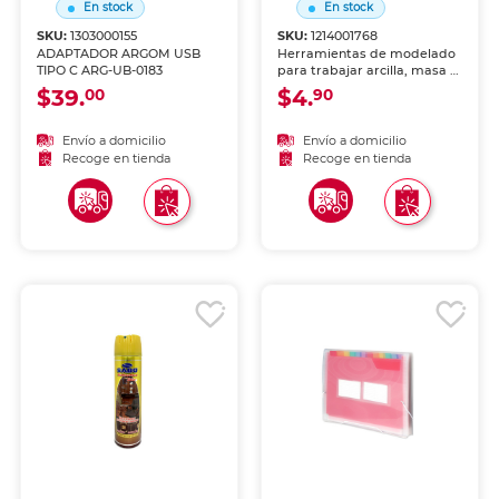
En stock
En stock
SKU:
1303000155
SKU:
1214001768
ADAPTADOR ARGOM USB
Herramientas de modelado
TIPO C ARG-UB-0183
para trabajar arcilla, masa y
pasta. Puntas de diferentes
$39.
$4.
00
90
formas para crear detalles y
texturas con precisión.
Envío a domicilio
Envío a domicilio
Recoge en tienda
Recoge en tienda