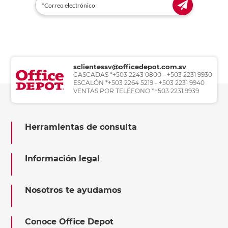
sclientessv@officedepot.com.sv
CASCADAS *+503 2243 0800 - +503 2231 9930
ESCALÓN *+503 2264 5219 - +503 2231 9940
VENTAS POR TELÉFONO *+503 2231 9939
Herramientas de consulta
Información legal
Nosotros te ayudamos
Conoce Office Depot