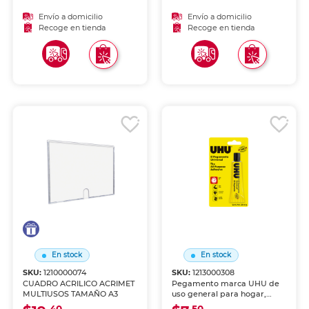
Envío a domicilio
Envío a domicilio
Recoge en tienda
Recoge en tienda
En stock
En stock
SKU:
1210000074
SKU:
1213000308
CUADRO ACRILICO ACRIMET
Pegamento marca UHU de
MULTIUSOS TAMAÑO A3
uso general para hogar,
oficina y manualidades.