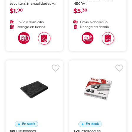
escultura, manualidades y
NEGRA
proyectos artísticos. Mezcla
$1.
$5.
90
30
y aplicación sencillas para
crear figuras, moldes y
acabados decorativos.
Envío a domicilio
Envío a domicilio
Recoge en tienda
Recoge en tienda
En stock
En stock
SKU:
1311000005
SKU:
1209000185