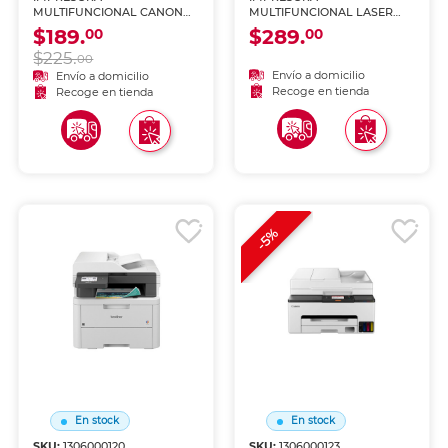
MULTIFUNCIONAL CANON
MULTIFUNCIONAL LASER
G2170 TANQUE DE TINTA
DCPL2640DW
$189.
$289.
00
00
(IMPRIME, COPIA Y
$225.
ESCANEA)
00
Envío a domicilio
Envío a domicilio
Recoge en tienda
Recoge en tienda
-5%
En stock
En stock
SKU:
1306000120
SKU:
1306000123