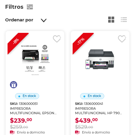
Filtros
Ordenar por
-17%
-8%
En stock
En stock
SKU:
1306000051
SKU:
1306000041
IMPRESORA
IMPRESORA
MULTIFUNCIONAL EPSON
MULTIFUNCIONAL HP 790
L3250 TANQUE DE TINTA
TANQUE DE TINTA (IMPRIME,
$239.
$439.
00
00
(IMPRIME, COPIA Y
COPIA Y ESCANEA)
$259.
$529.
ESCANEA)
00
00
Envío a domicilio
Envío a domicilio