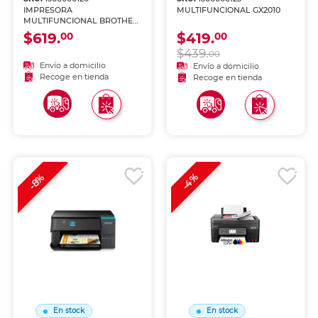
IMPRESORA
MULTIFUNCIONAL GX2010
MULTIFUNCIONAL BROTHER
LASER MFCL3720dw
$619.
$419.
00
00
$439.
00
Envío a domicilio
Envío a domicilio
Recoge en tienda
Recoge en tienda
-4%
-8%
En stock
En stock