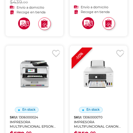
$439.
ESCANEA)
00
Envío a domicilio
Envío a domicilio
Recoge en tienda
Recoge en tienda
-10%
En stock
En stock
SKU:
1306000024
SKU:
1306000070
IMPRESORA
IMPRESORA
MULTIFUNCIONAL EPSON
MULTIFUNCIONAL CANON
WF-C5810 (IMPRIME, COPIA Y
GX3010 TANQUE DE TINTA