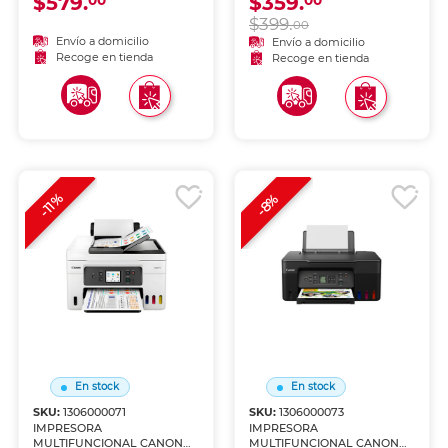
$579.
$359.
00
00
ESCANEA)
(IMPRIME, COPIA Y
$399.
ESCANEA)
00
Envío a domicilio
Envío a domicilio
Recoge en tienda
Recoge en tienda
-11%
-8%
En stock
En stock
SKU:
1306000071
SKU:
1306000073
IMPRESORA
IMPRESORA
MULTIFUNCIONAL CANON
MULTIFUNCIONAL CANON