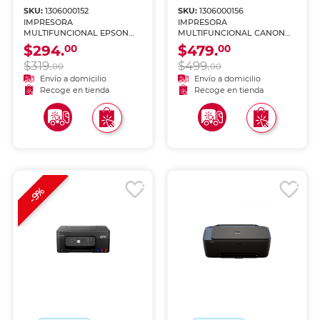
SKU:
1306000152
SKU:
1306000156
IMPRESORA
IMPRESORA
MULTIFUNCIONAL EPSON
MULTIFUNCIONAL CANON
L4360 TANQUE DE TINTA
G4180 TINTA CONTINUA
$294.
$479.
00
00
(IMPRIME, COPIA Y
$319.
$499.
ESCANEA)
00
00
Envío a domicilio
Envío a domicilio
Recoge en tienda
Recoge en tienda
-9%