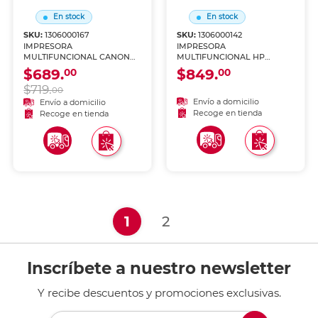
En stock
En stock
SKU:
1306000167
SKU:
1306000142
IMPRESORA
IMPRESORA
MULTIFUNCIONAL CANON
MULTIFUNCIONAL HP
GX7110 TANQUE DE TINTA
4303FDW LASER (IMPRIME,
$689.
$849.
00
00
(IMPRIME, COPIA Y
COPIA Y ESCANEA)
$719.
ESCANEA)
00
Envío a domicilio
Envío a domicilio
Recoge en tienda
Recoge en tienda
(current)
1
2
Inscríbete a nuestro newsletter
Y recibe descuentos y promociones exclusivas.