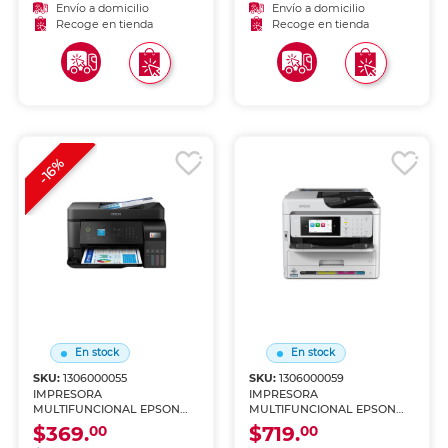
Envío a domicilio
Envío a domicilio
Recoge en tienda
Recoge en tienda
-16%
En stock
En stock
SKU:
1306000055
SKU:
1306000059
IMPRESORA
IMPRESORA
MULTIFUNCIONAL EPSON
MULTIFUNCIONAL EPSON
L5590 TANQUE DE TINTA
WF-C5890 (IMPRIME, COPIA
$369.
$719.
00
00
(IMPRIME, COPIA Y
Y ESCANEA)