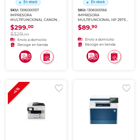
En stock
En stock
SKU:
1306000157
SKU:
1306000166
IMPRESORA
IMPRESORA
MULTIFUNCIONAL CANON
MULTIFUNCIONAL HP 2975
G3180 TINTA CONTINUA
CARTUCHOS (IMPRIME,
$299.
$89.
00
90
COPIA Y ESCANEA)
$329.
00
Envío a domicilio
Envío a domicilio
Recoge en tienda
Recoge en tienda
-4%