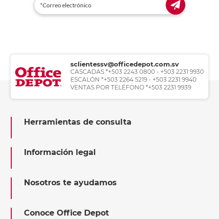
sclientessv@officedepot.com.sv
CASCADAS *+503 2243 0800 - +503 2231 9930
ESCALÓN *+503 2264 5219 - +503 2231 9940
VENTAS POR TELÉFONO *+503 2231 9939
Herramientas de consulta
Información legal
Nosotros te ayudamos
Conoce Office Depot