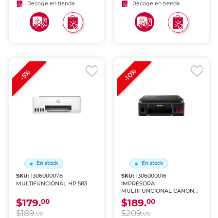
Recoge en tienda
Recoge en tienda
-10%
-5%
En stock
En stock
SKU:
1306000078
SKU:
1306000016
MULTIFUNCIONAL HP 583
IMPRESORA
MULTIFUNCIONAL CANON
G2110 TINTA CONTINUA
$179.
$189.
00
00
$189.
$209.
00
00