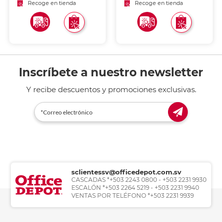
certificados,
certificados,
Recoge en tienda
Recoge en tienda
reconocimientos y diplomas
reconocimientos y diplomas
con acab
con acabado profesional.
Inscríbete a nuestro newsletter
Y recibe descuentos y promociones exclusivas.
sclientessv@officedepot.com.sv
CASCADAS *+503 2243 0800 - +503 2231 9930
ESCALÓN *+503 2264 5219 - +503 2231 9940
VENTAS POR TELÉFONO *+503 2231 9939