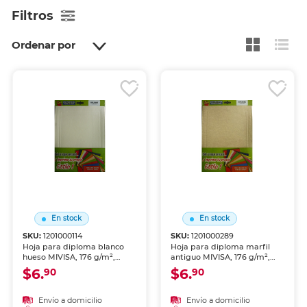
Filtros
Ordenar por
En stock
En stock
SKU:
1201000114
SKU:
1201000289
Hoja para diploma blanco
Hoja para diploma marfil
hueso MIVISA, 176 g/m²,
antiguo MIVISA, 176 g/m²,
tamano carta, paquete de 10
tamaño carta, paquete de 10
$6.
$6.
90
90
hojas. Papel de alta calidad
hojas. Papel de alta calidad
con textura elegante,
con textura elegante,
perfecta para imprimir
perfecta para imprimir
Envío a domicilio
Envío a domicilio