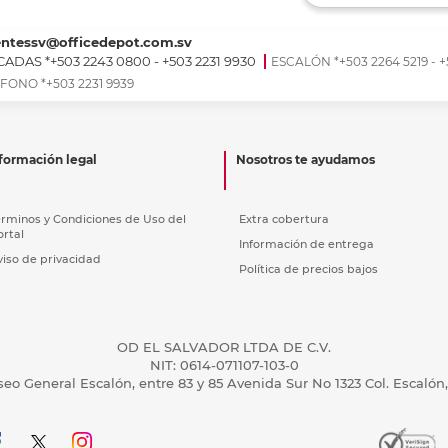
Ver más
Ver más
Ver más
Ver m
Ver m
Ver m
Ver m
para carpeta
Ver más
entessv@officedepot.com.sv
ADAS *+503 2243 0800 - +503 2231 9930
ESCALÓN *+503 2264 5219 - +
FONO *+503 2231 9939
formación legal
Nosotros te ayudamos
érminos y Condiciones de Uso del
Extra cobertura
ortal
Información de entrega
viso de privacidad
Política de precios bajos
OD EL SALVADOR LTDA DE C.V.
NIT: 0614-071107-103-0
seo General Escalón, entre 83 y 85 Avenida Sur No 1323 Col. Escalón