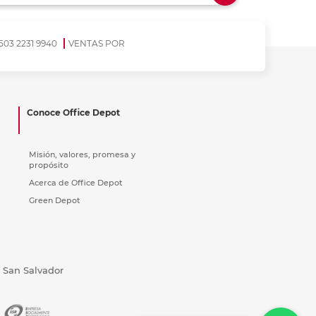
ás
ás
ás
ás
503 2231 9940
VENTAS POR
Conoce Office Depot
Misión, valores, promesa y
propósito
Acerca de Office Depot
Green Depot
, San Salvador