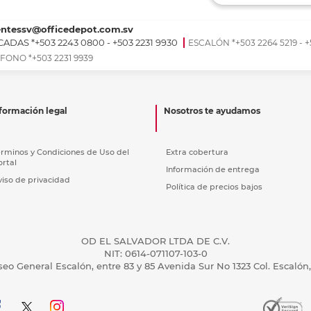
Ver más
Ver más
Ver más
Ver m
Ver m
Ver m
Ver m
para carpeta
Ver más
entessv@officedepot.com.sv
ADAS *+503 2243 0800 - +503 2231 9930
ESCALÓN *+503 2264 5219 - +
FONO *+503 2231 9939
formación legal
Nosotros te ayudamos
érminos y Condiciones de Uso del
Extra cobertura
ortal
Información de entrega
viso de privacidad
Política de precios bajos
OD EL SALVADOR LTDA DE C.V.
NIT: 0614-071107-103-0
seo General Escalón, entre 83 y 85 Avenida Sur No 1323 Col. Escalón