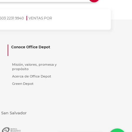
ás
ás
ás
ás
503 2231 9940
VENTAS POR
Conoce Office Depot
Misión, valores, promesa y
propósito
Acerca de Office Depot
Green Depot
, San Salvador