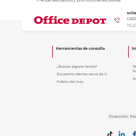
Y recibe descuentos y promociones exclusivas.
Refuerzos 
scli
CASC
TELÉ
Herramientas de consulta
In
¿Buscas alguna tienda?
T
P
Encuentra ofertas cerca de ti
A
Folleto del mes
Dirección: Pa