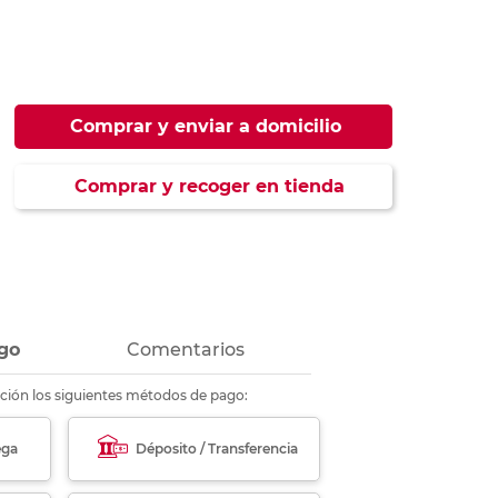
ás
ás
ás
ás
Comprar y enviar a domicilio
Comprar y recoger en tienda
go
Comentarios
ción los siguientes métodos de pago:
ega
Déposito / Transferencia