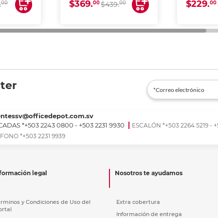
$369.
$229.
00
00
00
00
.
$439.
ter
entessv@officedepot.com.sv
ADAS *+503 2243 0800 - +503 2231 9930
ESCALÓN *+503 2264 5219 - +
FONO *+503 2231 9939
formación legal
Nosotros te ayudamos
érminos y Condiciones de Uso del
Extra cobertura
ortal
Información de entrega