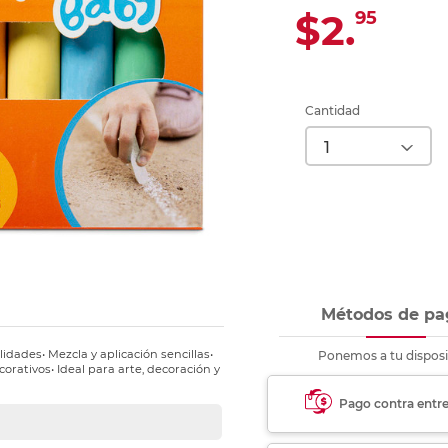
Ver más
Ver más
Ver más
Ver m
Ver m
Ver m
Ver m
para carpeta
$2.
95
Ver más
Cantidad
Métodos de pa
dades• Mezcla y aplicación sencillas•
Ponemos a tu disposi
orativos• Ideal para arte, decoración y
Pago contra entr