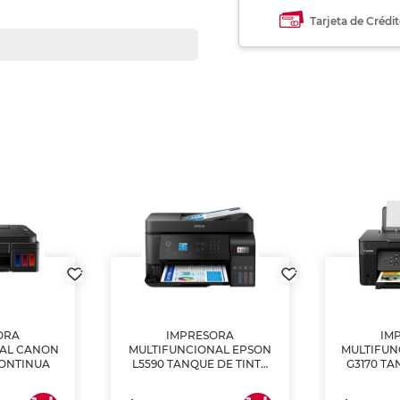
Tarjeta de Crédi
ORA
IMPRESORA
IM
NAL CANON
MULTIFUNCIONAL EPSON
MULTIFUN
CONTINUA
L5590 TANQUE DE TINTA
G3170 TA
(IMPRIME, COPIA Y
(IMPRI
ESCANEA)
ES