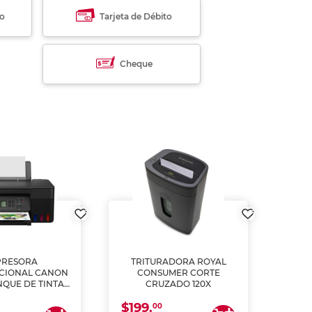
to
Tarjeta de Débito
Cheque
PRESORA
TRITURADORA ROYAL
CIONAL CANON
CONSUMER CORTE
MUL
NQUE DE TINTA
CRUZADO 120X
ME, COPIA Y
$199.
$28
CANEA)
00