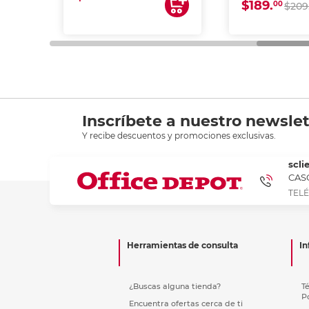
$189.
00
$209
Inscríbete a nuestro newslet
Y recibe descuentos y promociones exclusivas.
scli
CASC
TELÉ
Herramientas de consulta
In
¿Buscas alguna tienda?
T
P
Encuentra ofertas cerca de ti