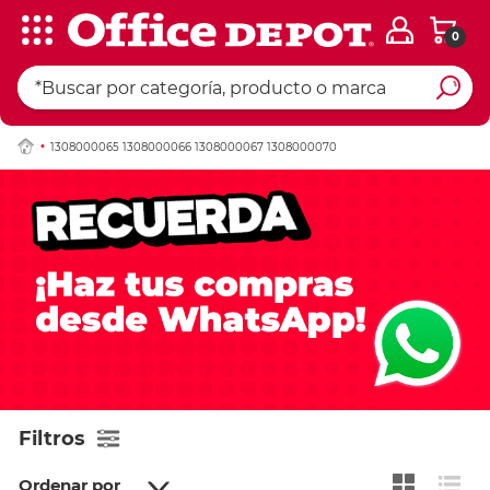
0
1308000065 1308000066 1308000067 1308000070
Filtros
Ordenar por