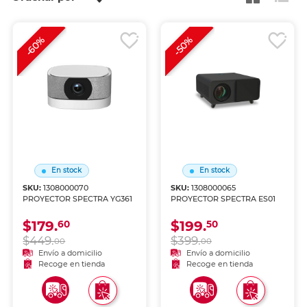
-60%
-50%
En stock
En stock
SKU:
1308000070
SKU:
1308000065
PROYECTOR SPECTRA YG361
PROYECTOR SPECTRA ES01
$179.
$199.
60
50
$449.
$399.
00
00
Envío a domicilio
Envío a domicilio
Recoge en tienda
Recoge en tienda