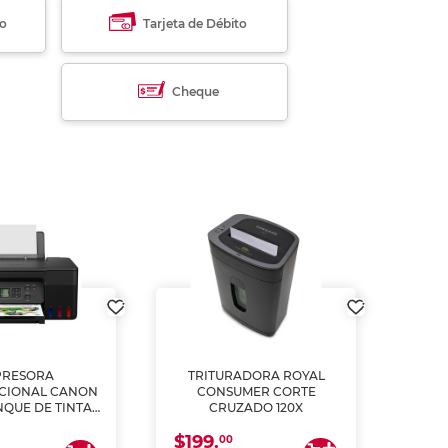
to
Tarjeta de Débito
Cheque
PRESORA
TRITURADORA ROYAL
CIONAL CANON
CONSUMER CORTE
MUL
NQUE DE TINTA
CRUZADO 120X
ME, COPIA Y
$199.
$28
CANEA)
00