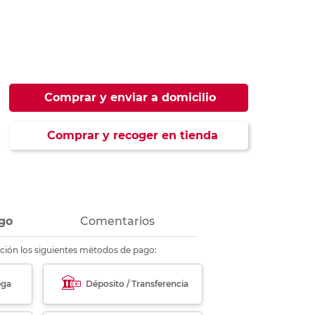
ás
ás
ás
ás
Comprar y enviar a domicilio
Comprar y recoger en tienda
go
Comentarios
ción los siguientes métodos de pago:
ega
Déposito / Transferencia