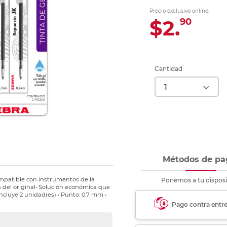
Ver más
Ver más
Ver más
Ver m
Ver m
Ver m
Ver m
para carpeta
Precio exclusivo online:
Ver más
$2.
90
Cantidad
Métodos de pa
ompatible con instrumentos de la
Ponemos a tu disposi
a del original• Solución económica que
Incluye 2 unidad(es) • Punto: 0.7 mm •
Pago contra entr