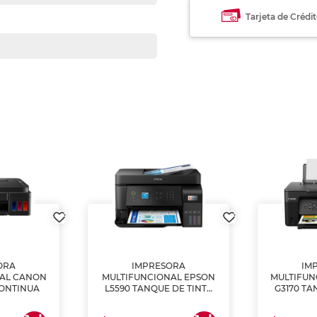
Tarjeta de Crédi
ORA
IMPRESORA
IM
NAL CANON
MULTIFUNCIONAL EPSON
MULTIFUN
CONTINUA
L5590 TANQUE DE TINTA
G3170 TA
(IMPRIME, COPIA Y
(IMPRI
ESCANEA)
ES