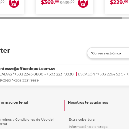
$369.
$229.
00
00
00
00
.
$439.
ter
entessv@officedepot.com.sv
ADAS *+503 2243 0800 - +503 2231 9930
ESCALÓN *+503 2264 5219 - +
FONO *+503 2231 9939
formación legal
Nosotros te ayudamos
érminos y Condiciones de Uso del
Extra cobertura
ortal
Información de entrega