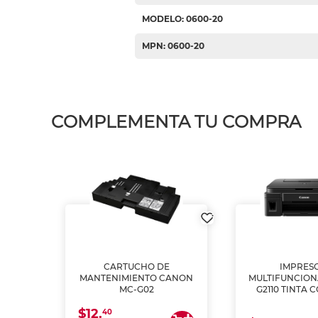
MODELO: 0600-20
MPN: 0600-20
COMPLEMENTA TU COMPRA
L1250
CARTUCHO DE
IMPRES
A
MANTENIMIENTO CANON
MULTIFUNCIO
MC-G02
G2110 TINTA 
$12.
40