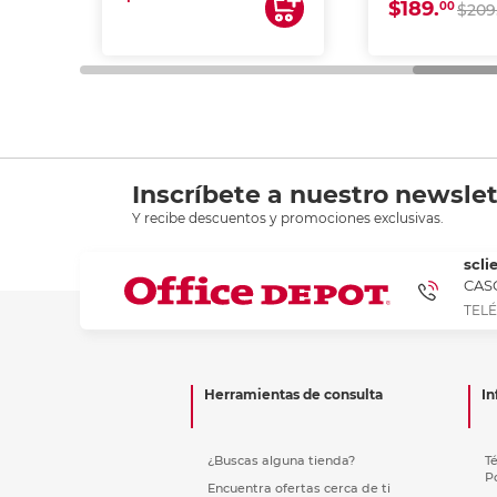
$189.
00
$209
Inscríbete a nuestro newslet
Y recibe descuentos y promociones exclusivas.
scli
CASC
TELÉ
Herramientas de consulta
In
¿Buscas alguna tienda?
T
P
Encuentra ofertas cerca de ti