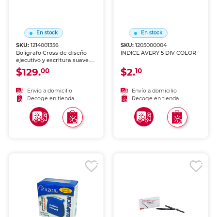
En stock
En stock
SKU:
1214001356
SKU:
1205000004
Bolígrafo Cross de diseño
INDICE AVERY 5 DIV COLOR
ejecutivo y escritura suave.
Cuerpo metálico con
$129.
$2.
00
10
acabados premium, ideal
como pieza personal o
regalo corporativo. Acabado
Envío a domicilio
Envío a domicilio
en negro.
Recoge en tienda
Recoge en tienda