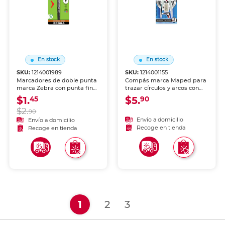
En stock
En stock
SKU:
1214001989
SKU:
1214001155
Marcadores de doble punta
Compás marca Maped para
marca Zebra con punta fina
trazar círculos y arcos con
y punta brush. Versátiles
precisión. Ajuste firme y
$1.
$5.
45
90
para caligrafía, lettering,
materiales resistentes, ideal
$2.
ilustración y arte. Tinta
para geometría, dibujo
90
vibrante de alta cobertura.
técnico y arte.
Envío a domicilio
Envío a domicilio
Recoge en tienda
Recoge en tienda
(current)
1
2
3