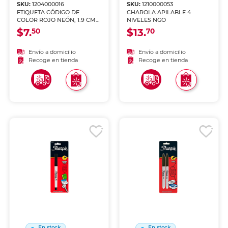
SKU:
1204000016
SKU:
1210000053
ETIQUETA CÓDIGO DE
CHAROLA APILABLE 4
COLOR ROJO NEÓN, 1.9 CM
NIVELES NGO
DE DIÁMETRO, 1008 PZ.
$7.
$13.
50
70
Envío a domicilio
Envío a domicilio
Recoge en tienda
Recoge en tienda
En stock
En stock