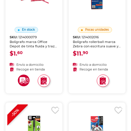
En stock
Pocas unidades
SKU:
1214000079
SKU:
1214002016
Bolígrafo marca Office
Bolígrafo rollerball marca
Depot de tinta fluida y trazo
Zebra con escritura suave y
uniforme. Escritura cómoda
tinta líquida de alta
$1.
$11.
60
90
y duradera para uso diario
cobertura. Trazo nítido y
en escuela y oficina.
constante para notas,
firmas y uso diario.
Envío a domicilio
Envío a domicilio
Recoge en tienda
Recoge en tienda
-50%