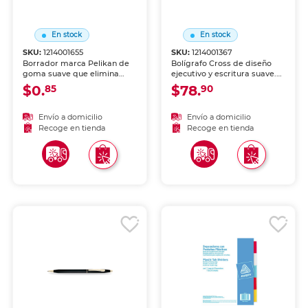
En stock
En stock
SKU:
1214001655
SKU:
1214001367
Borrador marca Pelikan de
Bolígrafo Cross de diseño
goma suave que elimina
ejecutivo y escritura suave.
trazos de lápiz sin maltratar
Cuerpo metálico con
$0.
$78.
85
90
el papel. Ideal para escuela,
acabados premium, ideal
oficina y dibujo.
como pieza personal o
regalo corporativo.
Envío a domicilio
Envío a domicilio
Recoge en tienda
Recoge en tienda