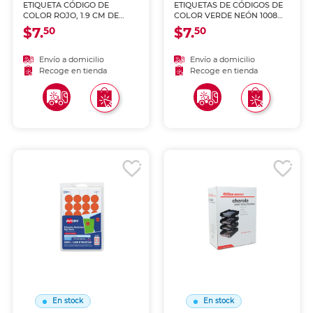
ETIQUETA CÓDIGO DE
ETIQUETAS DE CÓDIGOS DE
COLOR ROJO, 1.9 CM DE
COLOR VERDE NEÓN 1008
DIÁMETRO, 1008 PZ.
PZ
$7.
$7.
50
50
Envío a domicilio
Envío a domicilio
Recoge en tienda
Recoge en tienda
En stock
En stock