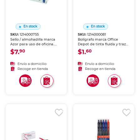
En stock
En stock
SKU:
1214000755
SKU:
1214000081
Sello / almohadilla marca
Bolígrafo marca Office
Azor para uso de oficina.
Depot de tinta fluida y trazo
Marcado limpio y nítido
uniforme. Escritura cómoda
$7.
$1.
90
60
sobre papel, ideal para
y duradera para uso diario
validar documentos y
en escuela y oficina.
procesos administrativos.
Envío a domicilio
Envío a domicilio
Recoge en tienda
Recoge en tienda