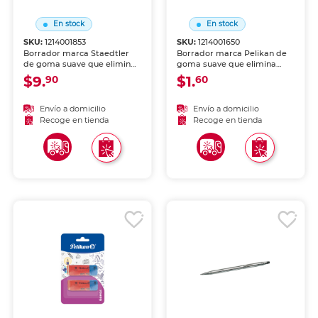
En stock
En stock
SKU:
1214001853
SKU:
1214001650
Borrador marca Staedtler
Borrador marca Pelikan de
de goma suave que elimina
goma suave que elimina
trazos de lápiz sin maltratar
trazos de lápiz sin maltratar
$9.
$1.
90
60
el papel. Ideal para escuela,
el papel. Ideal para escuela,
oficina y dibujo.
oficina y dibujo.
Envío a domicilio
Envío a domicilio
Recoge en tienda
Recoge en tienda