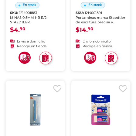
En stock
En stock
SKU:
1214001883
SKU:
1214001891
MINAS 0.5MM HB B/2
Portaminas marca Staedtler
STAEDTLER
de escritura precisa y
duradera. Mecanismo de
$4.
$14.
90
90
avance suave, agarre
cómodo y compatible con
minas estándar.
Envío a domicilio
Envío a domicilio
Recoge en tienda
Recoge en tienda