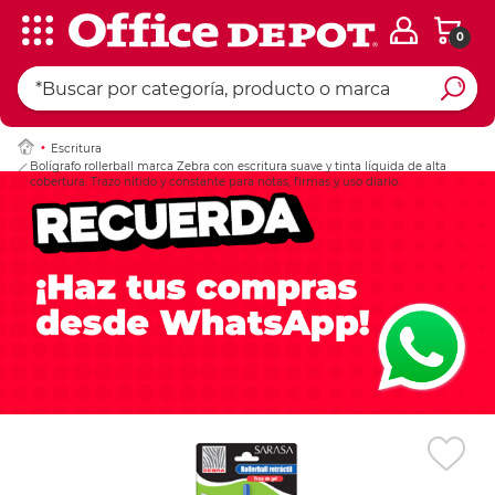
0
Ingresar Codigo Pos
Escritura
Bolígrafo rollerball marca Zebra con escritura suave y tinta líquida de alta
cobertura. Trazo nítido y constante para notas, firmas y uso diario.