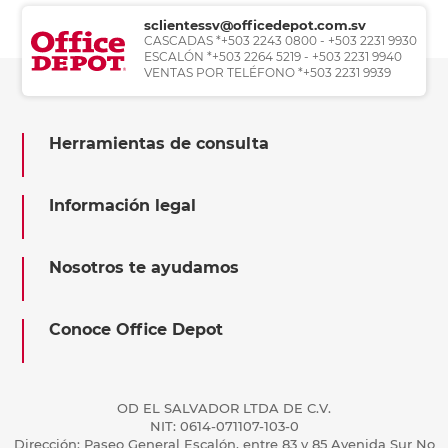
sclientessv@officedepot.com.sv
CASCADAS *+503 2243 0800 - +503 2231 9930
ESCALÓN *+503 2264 5219 - +503 2231 9940
VENTAS POR TELÉFONO *+503 2231 9939
Herramientas de consulta
Información legal
Nosotros te ayudamos
Conoce Office Depot
OD EL SALVADOR LTDA DE C.V.
NIT: 0614-071107-103-0
Dirección: Paseo General Escalón, entre 83 y 85 Avenida Sur No