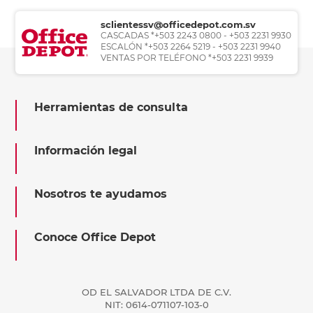
sclientessv@officedepot.com.sv
CASCADAS *+503 2243 0800 - +503 2231 9930
ESCALÓN *+503 2264 5219 - +503 2231 9940
VENTAS POR TELÉFONO *+503 2231 9939
Herramientas de consulta
Información legal
Nosotros te ayudamos
Conoce Office Depot
OD EL SALVADOR LTDA DE C.V.
NIT: 0614-071107-103-0