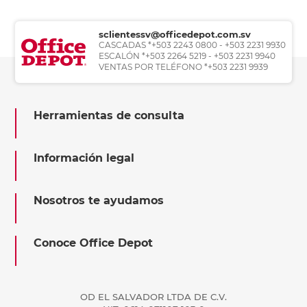
sclientessv@officedepot.com.sv
CASCADAS *+503 2243 0800 - +503 2231 9930
ESCALÓN *+503 2264 5219 - +503 2231 9940
VENTAS POR TELÉFONO *+503 2231 9939
Herramientas de consulta
Información legal
Nosotros te ayudamos
Conoce Office Depot
OD EL SALVADOR LTDA DE C.V.