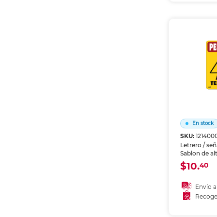
Recoge
En stock
SKU:
121400
Letrero / se
Sablon de alt
Identifica zo
$10.
40
instruccione
bodegas y á
Material resi
Envío a
prolongado.
Recoge
Añadir