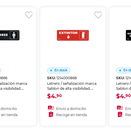
r en tienda
Recoger en tienda
Re
En stock
En s
0866
SKU:
1214000868
SKU:
12
ñalización marca
Letrero / señalización marca
Letrero 
a visibilidad.
Sablon de alta visibilidad.
Sablon de
nas, riesgos o
Identifica zonas, riesgos o
Identifi
$4.
$4.
90
90
s en oficinas,
instrucciones en oficinas,
instrucc
reas comunes.
bodegas y áreas comunes.
bodegas
stente al uso
Material resistente al uso
Material
 domicilio
Envío a domicilio
Env
prolongado.
prolong
 en tienda
Recoge en tienda
Rec
 al carrito
Añadir al carrito
A