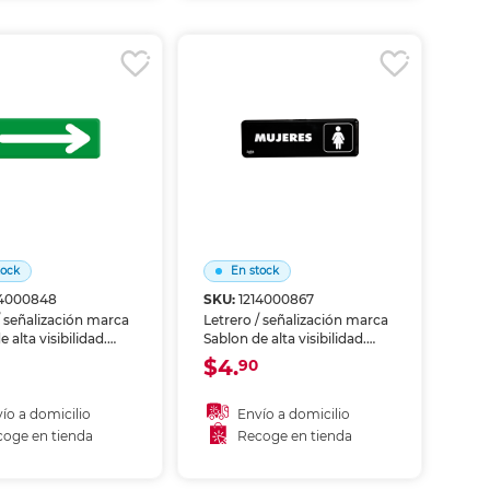
coger en tienda
Recoger en tienda
tock
En stock
14000848
SKU:
1214000867
/ señalización marca
Letrero / señalización marca
 alta visibilidad.
Sablon de alta visibilidad.
ca zonas, riesgos o
Identifica zonas, riesgos o
$4.
90
iones en oficinas,
instrucciones en oficinas,
 y áreas comunes.
bodegas y áreas comunes.
 resistente al uso
Material resistente al uso
ío a domicilio
Envío a domicilio
ado.
prolongado.
oge en tienda
Recoge en tienda
ñadir al carrito
Añadir al carrito