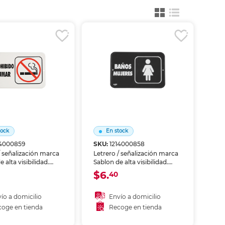
ás
ás
ás
ás
tock
En stock
14000859
SKU:
1214000858
/ señalización marca
Letrero / señalización marca
 alta visibilidad.
Sablon de alta visibilidad.
ca zonas, riesgos o
Identifica zonas, riesgos o
$6.
40
iones en oficinas,
instrucciones en oficinas,
 y áreas comunes.
bodegas y áreas comunes.
 resistente al uso
Material resistente al uso
ío a domicilio
Envío a domicilio
ado.
prolongado.
oge en tienda
Recoge en tienda
ñadir al carrito
Añadir al carrito