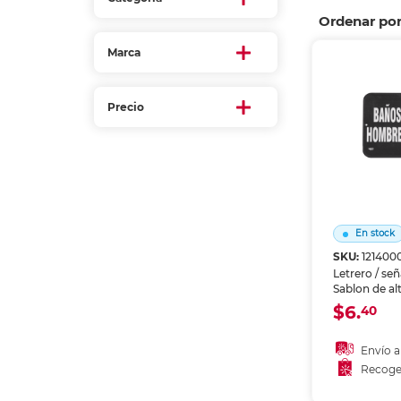
Refuerzos 
Ordenar po
Marca
Precio
En stock
SKU:
121400
Letrero / se
Sablon de alt
Identifica zo
$6.
40
instruccione
bodegas y á
Material resi
Envío a
prolongado.
Recoge
Añadir