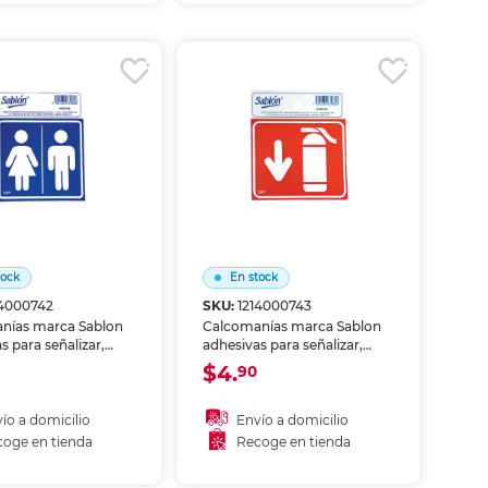
coger en tienda
Recoger en tienda
tock
En stock
14000742
SKU:
1214000743
nías marca Sablon
Calcomanías marca Sablon
s para señalizar,
adhesivas para señalizar,
o identificar
decorar o identificar
$4.
90
ies. Aplicación rápida
superficies. Aplicación rápida
o nítido.
y acabado nítido.
ío a domicilio
Envío a domicilio
oge en tienda
Recoge en tienda
ñadir al carrito
Añadir al carrito