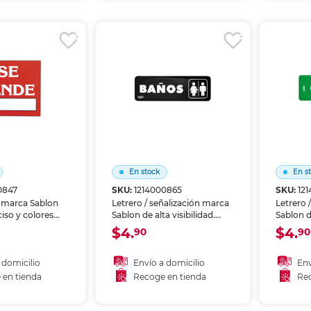
r en tienda
Recoger en tienda
Re
En stock
En s
0847
SKU:
1214000865
SKU:
12
 marca Sablon
Letrero / señalización marca
Letrero 
ciso y colores
Sablon de alta visibilidad.
Sablon de
a escritura,
Identifica zonas, riesgos o
Identifi
$4.
$4.
90
90
rafía y proyectos
instrucciones en oficinas,
instrucc
 papel.
bodegas y áreas comunes.
bodegas
Material resistente al uso
Material
 domicilio
Envío a domicilio
Env
prolongado.
prolong
 en tienda
Recoge en tienda
Rec
 al carrito
Añadir al carrito
A