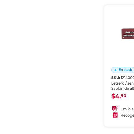
Recoge
En stock
SKU:
121400
Letrero / se
Sablon de alt
Identifica zo
$4.
90
instruccione
bodegas y á
Material resi
Envío a
prolongado.
Recoge
Añadir