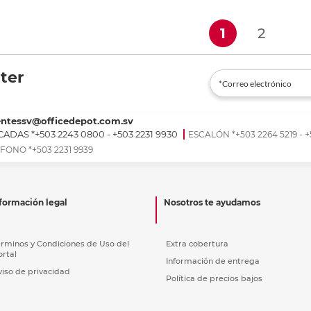
r en tienda
Recoger en tienda
Re
(current)
1
2
ter
entessv@officedepot.com.sv
ADAS *+503 2243 0800 - +503 2231 9930
ESCALÓN *+503 2264 5219 - +
FONO *+503 2231 9939
formación legal
Nosotros te ayudamos
érminos y Condiciones de Uso del
Extra cobertura
ortal
Información de entrega
viso de privacidad
Política de precios bajos