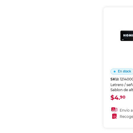
Recoge
En stock
SKU:
121400
Letrero / se
Sablon de alt
Identifica zo
$4.
90
instruccione
bodegas y á
Material resi
Envío a
prolongado.
Recoge
Añadir