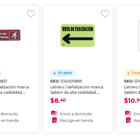
r en tienda
Recoger en tienda
Re
En stock
Poca
0851
SKU:
1214000869
SKU:
12
ñalización marca
Letrero / señalización marca
Letrero 
a visibilidad.
Sablon de alta visibilidad.
Sablon de
nas, riesgos o
Identifica zonas, riesgos o
Identifi
$8.
$10.
40
9
s en oficinas,
instrucciones en oficinas,
instrucc
reas comunes.
bodegas y áreas comunes.
bodegas
stente al uso
Material resistente al uso
Material
 domicilio
Envío a domicilio
Env
prolongado.
prolong
 en tienda
Recoge en tienda
Rec
 al carrito
Añadir al carrito