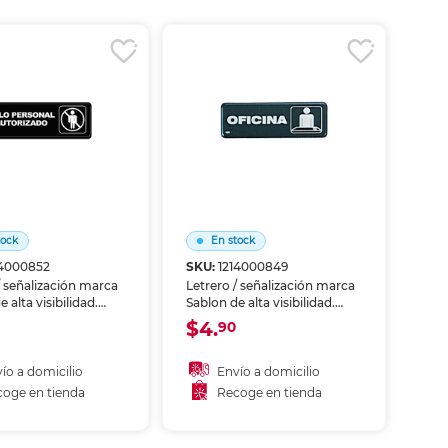
coger en tienda
Recoger en tienda
tock
En stock
14000852
SKU:
1214000849
/ señalización marca
Letrero / señalización marca
 alta visibilidad.
Sablon de alta visibilidad.
ca zonas, riesgos o
Identifica zonas, riesgos o
$4.
90
iones en oficinas,
instrucciones en oficinas,
 y áreas comunes.
bodegas y áreas comunes.
 resistente al uso
Material resistente al uso
ío a domicilio
Envío a domicilio
ado.
prolongado.
oge en tienda
Recoge en tienda
ñadir al carrito
Añadir al carrito