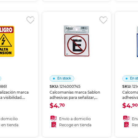
r en tienda
Recoger en tienda
Re
En stock
En s
0861
SKU:
1214000745
SKU:
12
ñalización marca
Calcomanías marca Sablon
Calcoma
a visibilidad.
adhesivas para señalizar,
adhesiva
nas, riesgos o
decorar o identificar
decorar 
$4.
$4.
70
90
s en oficinas,
superficies. Aplicación rápida
superfic
reas comunes.
y acabado nítido.
y acabad
stente al uso
 domicilio
Envío a domicilio
Env
 en tienda
Recoge en tienda
Rec
 al carrito
Añadir al carrito
A