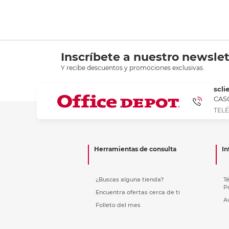
Recoge
Inscríbete a nuestro newslet
Y recibe descuentos y promociones exclusivas.
scli
CASC
TELÉ
Herramientas de consulta
In
¿Buscas alguna tienda?
T
P
Encuentra ofertas cerca de ti
A
Folleto del mes