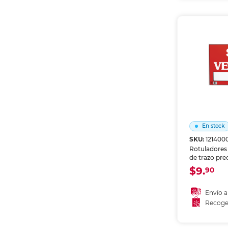
Recoge
En stock
SKU:
121400
Rotuladores
de trazo pre
intensos. Par
$9.
90
dibujo, calig
creativos en
Envío a
Recoge
Añadir