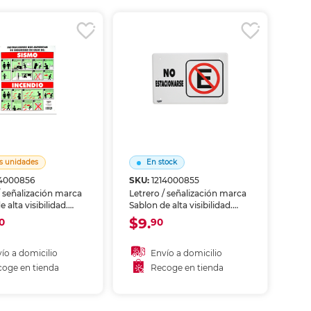
coger en tienda
Recoger en tienda
s unidades
En stock
14000856
SKU:
1214000855
/ señalización marca
Letrero / señalización marca
 alta visibilidad.
Sablon de alta visibilidad.
ca zonas, riesgos o
Identifica zonas, riesgos o
$9.
0
90
iones en oficinas,
instrucciones en oficinas,
 y áreas comunes.
bodegas y áreas comunes.
 resistente al uso
Material resistente al uso
ío a domicilio
Envío a domicilio
ado.
prolongado.
oge en tienda
Recoge en tienda
Añadir al carrito