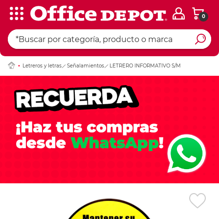
0
Ingresar Codigo Pos
Letreros y letras
Señalamientos
LETRERO INFORMATIVO S/M