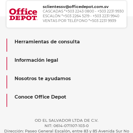
sclientessv@officedepot.com.sv
CASCADAS *+503 2243 0800 - +503 2231 9930
ESCALÓN *+503 2264 5219 - +503 2231 9940
VENTAS POR TELÉFONO *+503 2231 9939
Herramientas de consulta
Información legal
Nosotros te ayudamos
Conoce Office Depot
OD EL SALVADOR LTDA DE C.V.
NIT: 0614-071107-103-0
Dirección: Paseo General Escalón, entre 83 y 85 Avenida Sur No