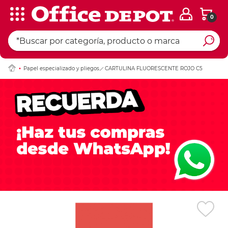
0
Ingresar Codigo Pos
Papel especializado y pliegos
CARTULINA FLUORESCENTE ROJO C5