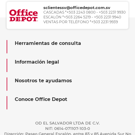
sclientessv@officedepot.com.sv
CASCADAS *+503 2243 0800 - +503 2231 9930
ESCALÓN *+503 2264 5219 - +503 2231 9940
VENTAS POR TELÉFONO *+503 2231 9939
Herramientas de consulta
Información legal
Nosotros te ayudamos
Conoce Office Depot
OD EL SALVADOR LTDA DE C.V.
NIT: 0614-071107-103-0
Dirección: Paseo General Escalón, entre 83 y 85 Avenida Sur No