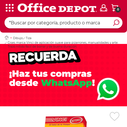
0
Ingresar Codigo Pos
Dibujo
Tiza
Gises marca Vinci de aplicación suave para pizarrones, manualidades y arte.
Trazo nítido fácil de borrar y de buena duración.