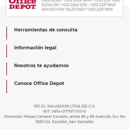
CASCADAS *+503 2243 0800 - +503 2231 9930
ESCALÓN *+503 2264 5219 - +503 2231 9940
VENTAS POR TELÉFONO *+503 2231 9939
Herramientas de consulta
Información legal
Nosotros te ayudamos
Conoce Office Depot
OD EL SALVADOR LTDA DE C.V.
NIT: 0614-071107-103-0
Dirección: Paseo General Escalón, entre 83 y 85 Avenida Sur No
1323 Col. Escalón, San Salvador