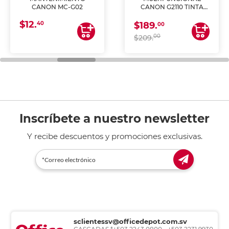
CANON MC-G02
CANON G2110 TINTA
CONTINUA
$12.
40
$189.
00
00
$209.
Inscríbete a nuestro newsletter
Y recibe descuentos y promociones exclusivas.
sclientessv@officedepot.com.sv