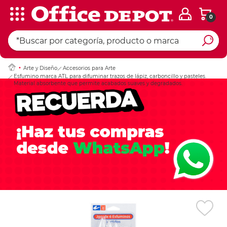
0
Ingresar Codigo Pos
Arte y Diseño
Accesorios para Arte
Esfumino marca ATL para difuminar trazos de lápiz, carboncillo y pasteles.
Material absorbente que permite acabados suaves y degradados.