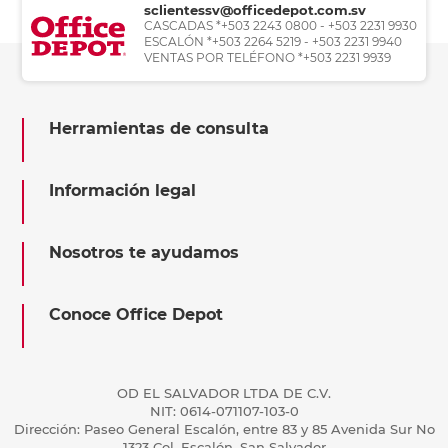
sclientessv@officedepot.com.sv
CASCADAS *+503 2243 0800 - +503 2231 9930
ESCALÓN *+503 2264 5219 - +503 2231 9940
VENTAS POR TELÉFONO *+503 2231 9939
Herramientas de consulta
Información legal
Nosotros te ayudamos
Conoce Office Depot
OD EL SALVADOR LTDA DE C.V.
NIT: 0614-071107-103-0
Dirección: Paseo General Escalón, entre 83 y 85 Avenida Sur No
1323 Col. Escalón, San Salvador