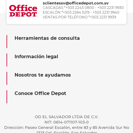
sclientessv@officedepot.com.sv
CASCADAS *+503 2243 0800 - +503 2231 9930
ESCALÓN *+503 2264 5219 - +503 2231 9940
VENTAS POR TELÉFONO *+503 2231 9939
Herramientas de consulta
Información legal
Nosotros te ayudamos
Conoce Office Depot
OD EL SALVADOR LTDA DE C.V.
NIT: 0614-071107-103-0
Dirección: Paseo General Escalón, entre 83 y 85 Avenida Sur No
1323 Col. Escalón, San Salvador