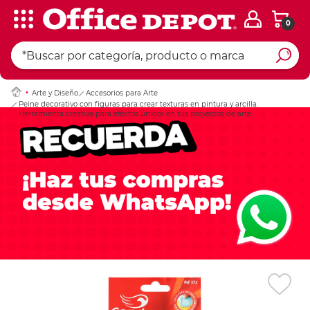
0
Ingresar Codigo Pos
Arte y Diseño
Accesorios para Arte
Peine decorativo con figuras para crear texturas en pintura y arcilla.
Herramienta creativa para efectos únicos en tus proyectos de arte.