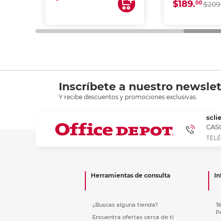
$189.
00
$209
Inscríbete a nuestro newslet
Y recibe descuentos y promociones exclusivas.
scli
CASC
TELÉ
Herramientas de consulta
In
¿Buscas alguna tienda?
T
P
Encuentra ofertas cerca de ti