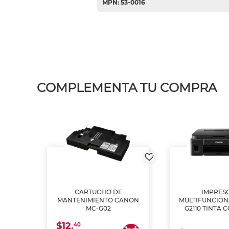
MPN: 53-0016
COMPLEMENTA TU COMPRA
L1250
CARTUCHO DE
IMPRES
A
MANTENIMIENTO CANON
MULTIFUNCIO
MC-G02
G2110 TINTA 
$12.
40