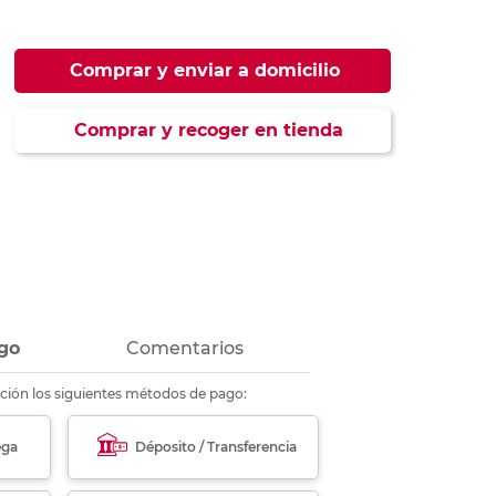
ás
ás
ás
ás
Comprar y enviar a domicilio
Comprar y recoger en tienda
go
Comentarios
ción los siguientes métodos de pago:
ega
Déposito / Transferencia