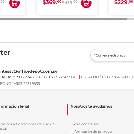
$369.
$229.
00
00
00
00
.
$439.
ter
entessv@officedepot.com.sv
ADAS *+503 2243 0800 - +503 2231 9930
ESCALÓN *+503 2264 5219 - +
FONO *+503 2231 9939
formación legal
Nosotros te ayudamos
érminos y Condiciones de Uso del
Extra cobertura
ortal
Información de entrega