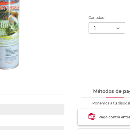
Ver más
Ver más
Ver más
Ver m
Ver m
Ver m
Ver m
para carpeta
Ver más
Cantidad
Métodos de pa
Ponemos a tu disposi
Pago contra entr