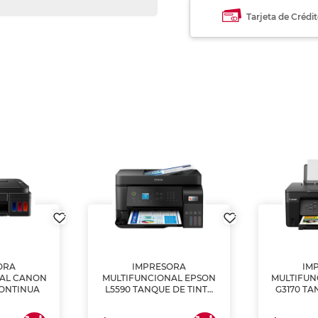
Tarjeta de Crédi
ORA
IMPRESORA
IM
NAL CANON
MULTIFUNCIONAL EPSON
MULTIFUN
CONTINUA
L5590 TANQUE DE TINTA
G3170 TA
(IMPRIME, COPIA Y
(IMPRI
ESCANEA)
ES