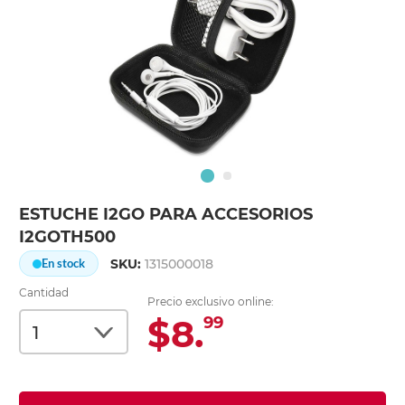
ESTUCHE I2GO PARA ACCESORIOS
I2GOTH500
SKU:
1315000018
En stock
Cantidad
Precio exclusivo online:
$8.
99