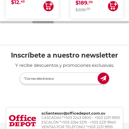
$12.
40
$189.
00
00
$209.
Inscríbete a nuestro newsletter
Y recibe descuentos y promociones exclusivas.
sclientessv@officedepot.com.sv
CASCADAS *+503 2243 0800 - +503 2231 9930
ESCALÓN *+503 2264 5219 - +503 2231 9940
VENTAS POR TELÉFONO *+503 2231 9939