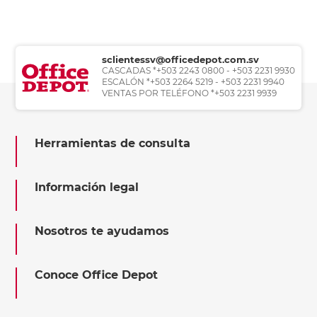
sclientessv@officedepot.com.sv
CASCADAS *+503 2243 0800 - +503 2231 9930
ESCALÓN *+503 2264 5219 - +503 2231 9940
VENTAS POR TELÉFONO *+503 2231 9939
Herramientas de consulta
Información legal
Nosotros te ayudamos
Conoce Office Depot