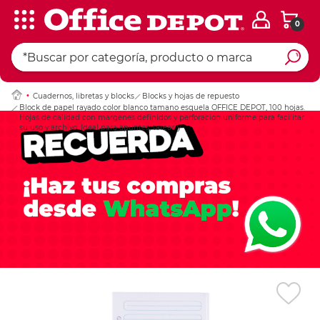
0
Ingresar Codigo Pos
Cuadernos, libretas y blocks
Blocks y hojas de repuesto
Block de papel rayado color blanco tamano esquela OFFICE DEPOT, 100 hojas.
Hojas de calidad con margenes definidos y perforacion uniforme para facilitar
su uso y archivo. Ideal para apuntes, tareas y