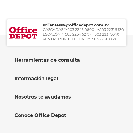
sclientessv@officedepot.com.sv
CASCADAS *+503 2243 0800 - +503 2231 9930
ESCALÓN *+503 2264 5219 - +503 2231 9940
VENTAS POR TELÉFONO *+503 2231 9939
Herramientas de consulta
Información legal
Nosotros te ayudamos
Conoce Office Depot