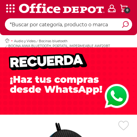
0
Ingresar Codigo Pos
Audio y Video
Bocinas bluetooth
BOCINA AIWA BLUETOOTH, PORTATIL, IMPERMEABLE AWF20BT