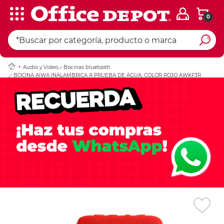
0
Ingresar Codigo Pos
Audio y Video
Bocinas bluetooth
BOCINA AIWA INALAMBRICA A PRUEBA DE AGUA, COLOR ROJO AWKF3R