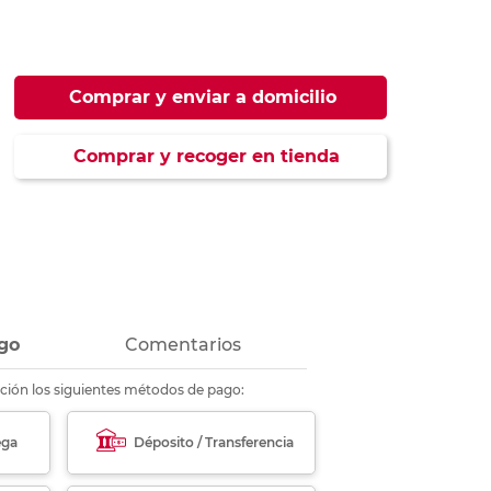
ás
ás
ás
ás
Comprar y enviar a domicilio
Comprar y recoger en tienda
go
Comentarios
ción los siguientes métodos de pago:
ega
Déposito / Transferencia