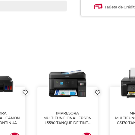
Tarjeta de Crédi
ORA
IMPRESORA
IM
NAL CANON
MULTIFUNCIONAL EPSON
MULTIFUN
CONTINUA
L5590 TANQUE DE TINTA
G3170 TA
(IMPRIME, COPIA Y
(IMPRI
ESCANEA)
ES