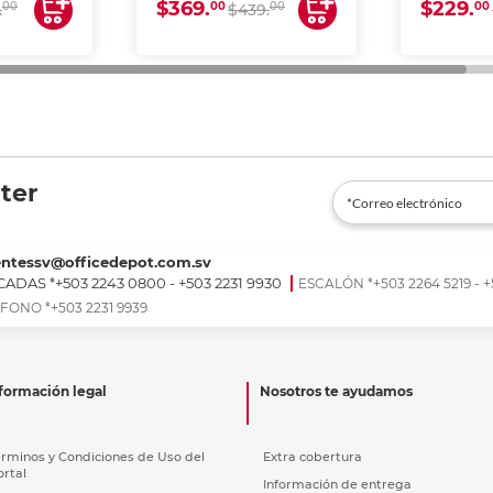
$369.
$229.
00
00
00
00
.
$439.
ter
entessv@officedepot.com.sv
ADAS *+503 2243 0800 - +503 2231 9930
ESCALÓN *+503 2264 5219 - +
FONO *+503 2231 9939
formación legal
Nosotros te ayudamos
érminos y Condiciones de Uso del
Extra cobertura
ortal
Información de entrega