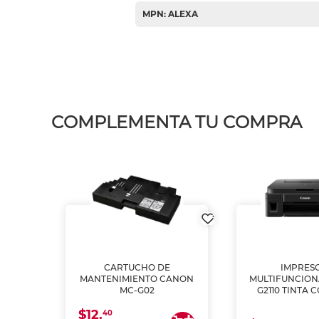
MPN: ALEXA
COMPLEMENTA TU COMPRA
L1250
CARTUCHO DE
IMPRES
A
MANTENIMIENTO CANON
MULTIFUNCIO
MC-G02
G2110 TINTA 
$12.
40