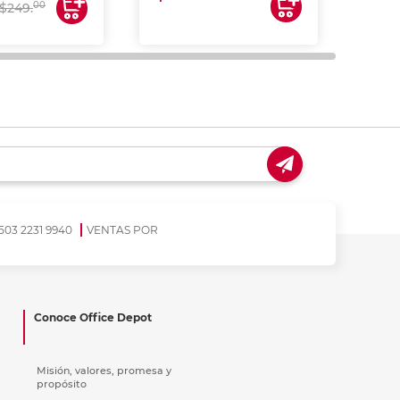
$17
00
$249.
503 2231 9940
VENTAS POR
Conoce Office Depot
Misión, valores, promesa y
propósito