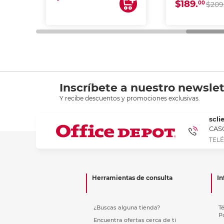
$189.
00
$209
Inscríbete a nuestro newslet
Y recibe descuentos y promociones exclusivas.
scli
CASC
TELÉ
Herramientas de consulta
In
¿Buscas alguna tienda?
T
P
Encuentra ofertas cerca de ti