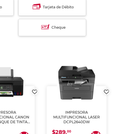
to
Tarjeta de Débito
Cheque
PRESORA
IMPRESORA
MULT
CIONAL CANON
MULTIFUNCIONAL LASER
NQUE DE TINTA
DCPL2640DW
ME, COPIA Y
$289.
CANEA)
00