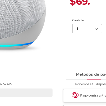
$69.
Ver más
Ver más
Ver más
Ver m
Ver m
Ver m
Ver m
para carpeta
Ver más
Cantidad
Métodos de pa
O ALEXA
Ponemos a tu disposi
Pago contra entr