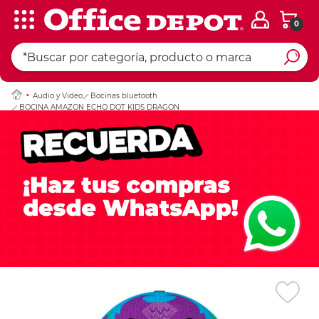
0
Ingresar Codigo Pos
Audio y Video
Bocinas bluetooth
BOCINA AMAZON ECHO DOT KIDS DRAGON