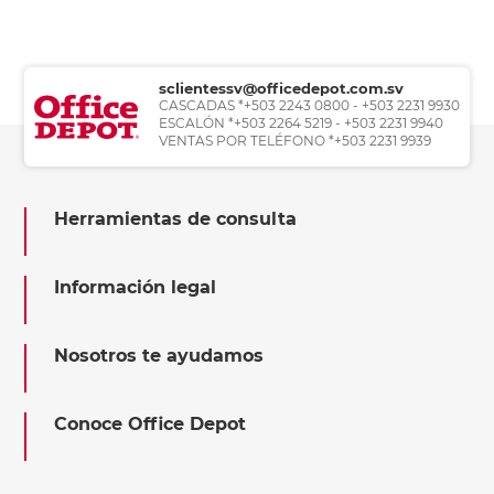
sclientessv@officedepot.com.sv
CASCADAS *+503 2243 0800 - +503 2231 9930
ESCALÓN *+503 2264 5219 - +503 2231 9940
VENTAS POR TELÉFONO *+503 2231 9939
Herramientas de consulta
Información legal
Nosotros te ayudamos
Conoce Office Depot