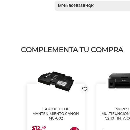
MPN: B09B2SBHQK
COMPLEMENTA TU COMPRA
L1250
CARTUCHO DE
IMPRES
A
MANTENIMIENTO CANON
MULTIFUNCIO
MC-G02
G2110 TINTA 
$12.
40