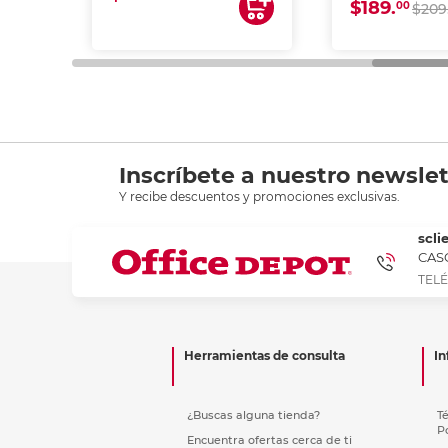
$189.
00
$209
Inscríbete a nuestro newslet
Y recibe descuentos y promociones exclusivas.
scli
CASC
TELÉ
Herramientas de consulta
In
¿Buscas alguna tienda?
T
P
Encuentra ofertas cerca de ti