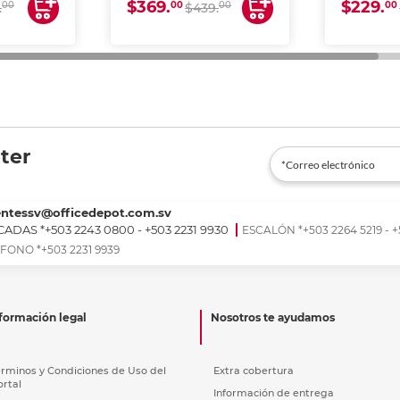
$369.
$229.
00
00
00
00
.
$439.
ter
entessv@officedepot.com.sv
ADAS *+503 2243 0800 - +503 2231 9930
ESCALÓN *+503 2264 5219 - +
FONO *+503 2231 9939
formación legal
Nosotros te ayudamos
érminos y Condiciones de Uso del
Extra cobertura
ortal
Información de entrega