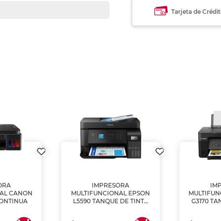
Tarjeta de Crédi
ORA
IMPRESORA
IM
NAL CANON
MULTIFUNCIONAL EPSON
MULTIFUN
CONTINUA
L5590 TANQUE DE TINTA
G3170 TA
(IMPRIME, COPIA Y
(IMPRI
ESCANEA)
ES