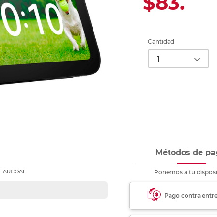
$83.
Ver más
Ver más
Ver más
Ver m
Ver m
Ver m
Ver m
para carpeta
Ver más
Cantidad
Métodos de pa
CHARCOAL
Ponemos a tu disposi
Pago contra entr