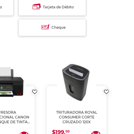
to
Tarjeta de Débito
Cheque
PRESORA
TRITURADORA ROYAL
CIONAL CANON
CONSUMER CORTE
MUL
NQUE DE TINTA
CRUZADO 120X
ME, COPIA Y
$199.
$28
CANEA)
00