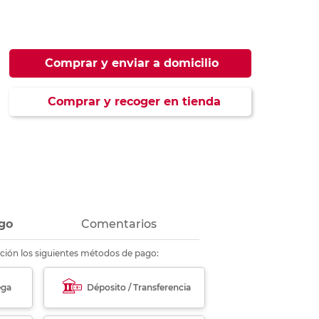
ás
ás
ás
ás
Comprar y enviar a domicilio
Comprar y recoger en tienda
go
Comentarios
ción los siguientes métodos de pago:
ega
Déposito / Transferencia