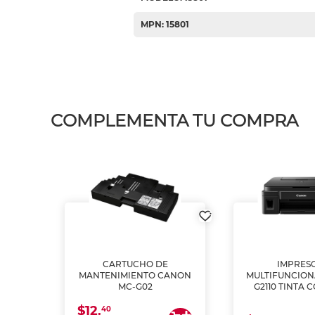
MPN: 15801
COMPLEMENTA TU COMPRA
L1250
CARTUCHO DE
IMPRES
A
MANTENIMIENTO CANON
MULTIFUNCIO
MC-G02
G2110 TINTA 
$12.
40