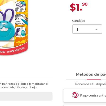
Ver más
Ver más
Ver más
Ver m
Ver m
Ver m
Ver m
para carpeta
$1.
90
Ver más
Cantidad
Métodos de pa
na trazos de lápiz sin maltratar el
Ponemos a tu disposi
ra escuela, oficina y dibujo
Pago contra entr