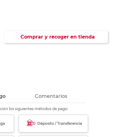
ás
ás
ás
ás
Comprar y recoger en tienda
go
Comentarios
ción los siguientes métodos de pago:
ega
Déposito / Transferencia