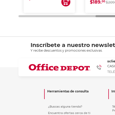
$189.
00
$209
Inscríbete a nuestro newslet
Y recibe descuentos y promociones exclusivas.
scli
CASC
TELÉ
Herramientas de consulta
In
¿Buscas alguna tienda?
T
P
Encuentra ofertas cerca de ti