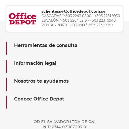
sclientessv@officedepot.com.sv
CASCADAS *+503 2243 0800 - +503 2231 9930
ESCALÓN *+503 2264 5219 - +503 2231 9940
VENTAS POR TELÉFONO *+503 2231 9939
Herramientas de consulta
Información legal
Nosotros te ayudamos
Conoce Office Depot
OD EL SALVADOR LTDA DE C.V.
NIT: 0614-071107-103-0