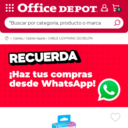
0
Ingresar Codigo Pos
Cables
Cables Apple
CABLE LIGHTNING I2GCBL074