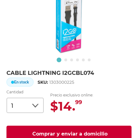
CABLE LIGHTNING I2GCBL074
SKU:
1303000225
En stock
Cantidad
Precio exclusivo online:
$14.
99
Comprar y enviar a domicilio