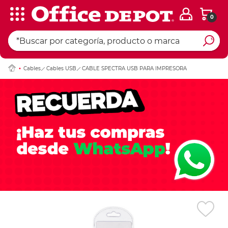
0
Ingresar Codigo Pos
Cables
Cables USB
CABLE SPECTRA USB PARA IMPRESORA