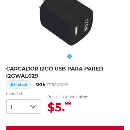
CARGADOR I2GO USB PARA PARED
I2GWAL029
SKU:
1315000019
En stock
Cantidad
Precio exclusivo online:
$5.
99