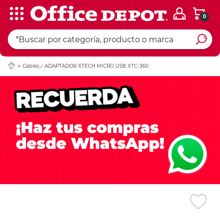
0
Ingresar Codigo Pos
Cables
ADAPTADOR XTECH MICRO USB XTC-360