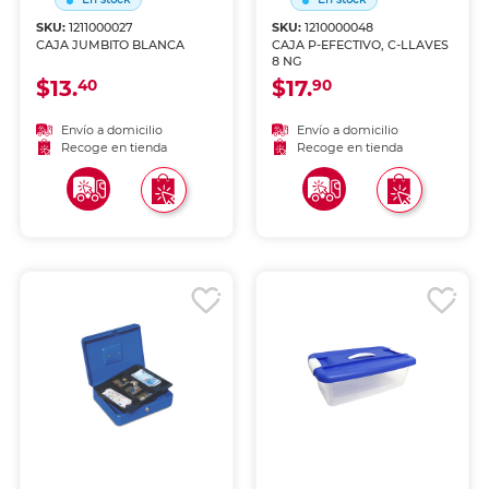
SKU:
1211000027
SKU:
1210000048
CAJA JUMBITO BLANCA
CAJA P-EFECTIVO, C-LLAVES
8 NG
$13.
$17.
40
90
Envío a domicilio
Envío a domicilio
Recoge en tienda
Recoge en tienda