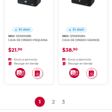
En stock
En stock
SKU:
1210000286
SKU:
1210000284
CAJA DE DINERO PEQUENA
CAJA DE DINERO GRANDE
$21.
$38.
90
90
Envío a domicilio
Envío a domicilio
Recoge en tienda
Recoge en tienda
(current)
1
2
3