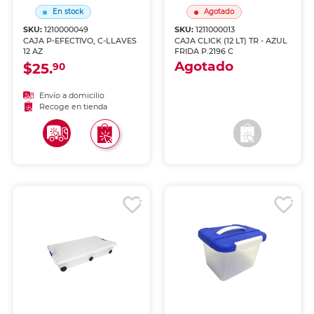
En stock
Agotado
SKU:
1210000049
SKU:
1211000013
CAJA P-EFECTIVO, C-LLAVES
CAJA CLICK (12 LT) TR - AZUL
12 AZ
FRIDA P.2196 C
Agotado
$25.
90
Envío a domicilio
Envío a domicilio
Recoge en tienda
Recoge en tienda