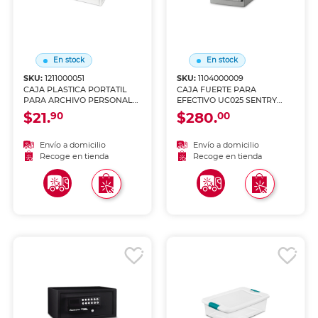
En stock
En stock
SKU:
1211000051
SKU:
1104000009
CAJA PLASTICA PORTATIL
CAJA FUERTE PARA
PARA ARCHIVO PERSONAL
EFECTIVO UC025 SENTRY
C/T Y AGARRADERA
SAFE
$21.
$280.
90
00
Envío a domicilio
Envío a domicilio
Recoge en tienda
Recoge en tienda