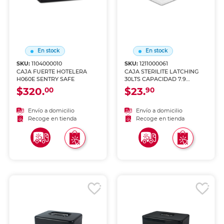
En stock
En stock
SKU:
1104000010
SKU:
1211000061
CAJA FUERTE HOTELERA
CAJA STERILITE LATCHING
H060E SENTRY SAFE
30LTS CAPACIDAD 7.9
GALONES
$320.
$23.
00
90
Envío a domicilio
Envío a domicilio
Recoge en tienda
Recoge en tienda