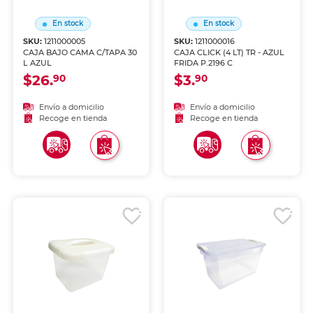
En stock
En stock
SKU:
1211000005
SKU:
1211000016
CAJA BAJO CAMA C/TAPA 30
CAJA CLICK (4 LT) TR - AZUL
L AZUL
FRIDA P.2196 C
$26.
$3.
90
90
Envío a domicilio
Envío a domicilio
Recoge en tienda
Recoge en tienda