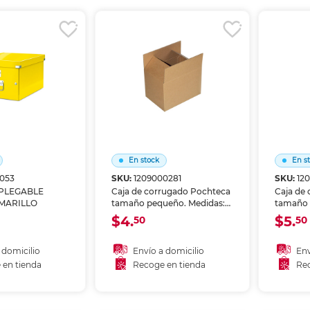
r en tienda
Recoger en tienda
Re
En stock
En s
0053
SKU:
1209000281
SKU:
12
 PLEGABLE
Caja de corrugado Pochteca
Caja de
MARILLO
tamaño pequeño. Medidas:
tamaño 
31 x 21 x 21 cm. Fabricada en
33 x 28 
$4.
$5.
50
50
cartón corrugado resistente.
en cart
Compacta y versátil para
resisten
envíos pequeños y
almacen
 domicilio
Envío a domicilio
Env
almacenamiento de objetos.
producto
 en tienda
Recoge en tienda
Rec
mudanza
 al carrito
Añadir al carrito
A
organiza