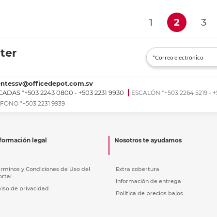
Re
(curren
1
2
3
ter
entessv@officedepot.com.sv
ADAS *+503 2243 0800 - +503 2231 9930
ESCALÓN *+503 2264 5219 - +
FONO *+503 2231 9939
formación legal
Nosotros te ayudamos
érminos y Condiciones de Uso del
Extra cobertura
ortal
Información de entrega
viso de privacidad
Política de precios bajos