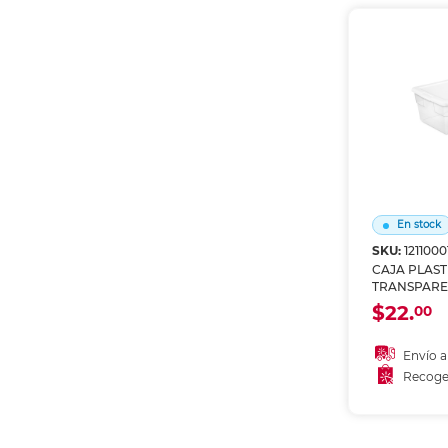
Recoge
En stock
SKU:
1211000
CAJA PLASTI
TRANSPARE
BLANCA
$22.
00
Envío a
Recoge
Añadir
Recoge