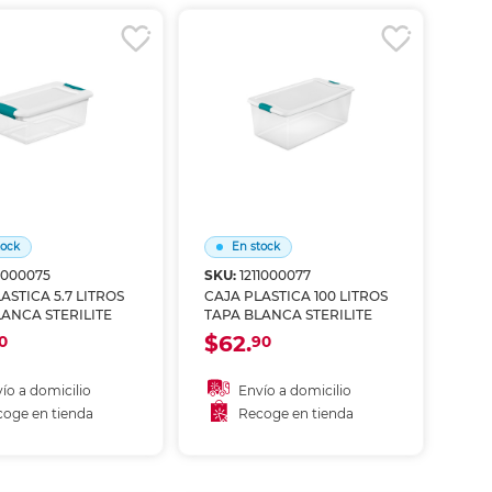
coger en tienda
Recoger en tienda
tock
En stock
11000075
SKU:
1211000077
ASTICA 5.7 LITROS
CAJA PLASTICA 100 LITROS
ANCA STERILITE
TAPA BLANCA STERILITE
$62.
0
90
ío a domicilio
Envío a domicilio
oge en tienda
Recoge en tienda
ñadir al carrito
Añadir al carrito
coger en tienda
Recoger en tienda