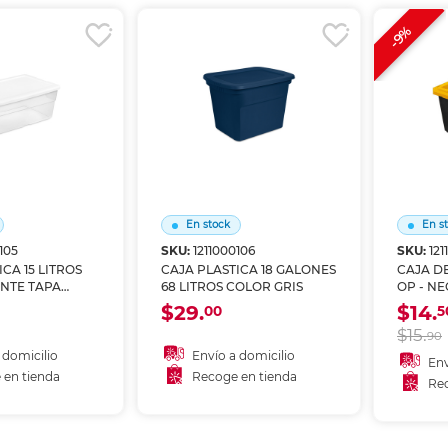
r en tienda
-9%
En stock
En s
105
SKU:
1211000106
SKU:
121
CA 15 LITROS
CAJA PLASTICA 18 GALONES
CAJA DE
NTE TAPA
68 LITROS COLOR GRIS
OP - N
$29.
$14.
00
5
$15.
90
 domicilio
Envío a domicilio
Env
 en tienda
Recoge en tienda
Rec
 al carrito
Añadir al carrito
A
r en tienda
Recoger en tienda