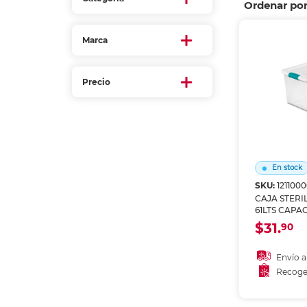
Ordenar po
Refuerzos 
Marca
Precio
En stock
SKU:
121100
CAJA STERI
61LTS CAPA
GALONES
$31.
90
Envío a
Recoge
Añadir