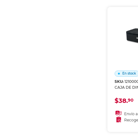
Recoge
En stock
SKU:
121000
CAJA DE D
$38.
90
Envío a
Recoge
Añadir