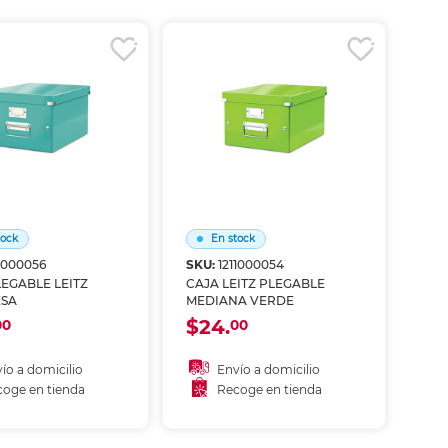
coger en tienda
Recoger en tienda
tock
En stock
11000056
SKU:
1211000054
LEGABLE LEITZ
CAJA LEITZ PLEGABLE
SA
MEDIANA VERDE
$24.
00
00
ío a domicilio
Envío a domicilio
oge en tienda
Recoge en tienda
ñadir al carrito
Añadir al carrito