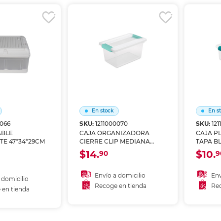
r en tienda
Recoger en tienda
Re
En stock
En s
0066
SKU:
1211000070
SKU:
12
ABLE
CAJA ORGANIZADORA
CAJA PL
E 47*34*29CM
CIERRE CLIP MEDIANA
TAPA BL
STERILITE
$14.
$10.
90
9
Envío a domicilio
Env
 domicilio
Recoge en tienda
Rec
 en tienda
Añadir al carrito
A
 al carrito
Recoger en tienda
Re