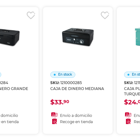
r en tienda
Recoger en tienda
Re
En stock
En s
0284
SKU:
1210000285
SKU:
12
INERO GRANDE
CAJA DE DINERO MEDIANA
CAJA P
TURQUE
$33.
$24.
90
 domicilio
Envío a domicilio
Env
 en tienda
Recoge en tienda
Rec
 al carrito
Añadir al carrito
A