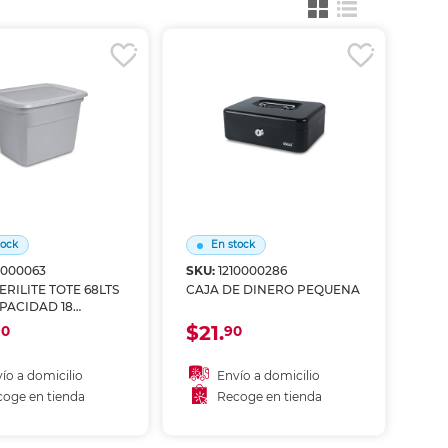
ás
ás
ás
ás
tock
En stock
11000063
SKU:
1210000286
ERILITE TOTE 68LTS
CAJA DE DINERO PEQUENA
APACIDAD 18
ES
$21.
90
90
ío a domicilio
Envío a domicilio
oge en tienda
Recoge en tienda
ñadir al carrito
Añadir al carrito