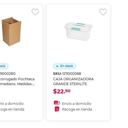
coger en tienda
Recoger en tienda
tock
En stock
09000280
SKU:
1211000068
 corrugado Pochteca
CAJA ORGANIZADORA
mediano. Medidas:
GRANDE STERILITE
x 43 cm. Fabricada
$22.
90
ón corrugado
te para envío y
amiento de
ío a domicilio
Envío a domicilio
s. Ideal para
oge en tienda
Recoge en tienda
s, envíos y
ñadir al carrito
Añadir al carrito
ción.