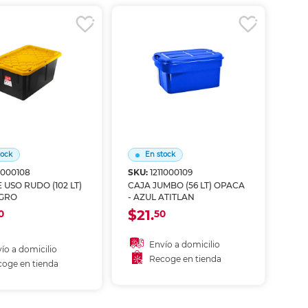
tock
En stock
1000108
SKU:
1211000109
 USO RUDO (102 LT)
CAJA JUMBO (56 LT) OPACA
EGRO
- AZUL ATITLAN
$21.
0
50
Envío a domicilio
ío a domicilio
Recoge en tienda
oge en tienda
Añadir al carrito
ñadir al carrito
Recoger en tienda