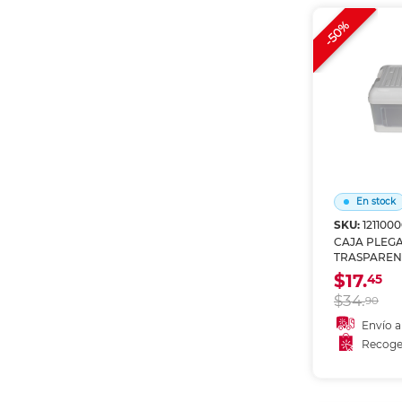
Recoge
-50%
En stock
SKU:
121100
CAJA PLEG
TRASPARENT
$17.
45
$34.
90
Envío a
Recoge
Añadir