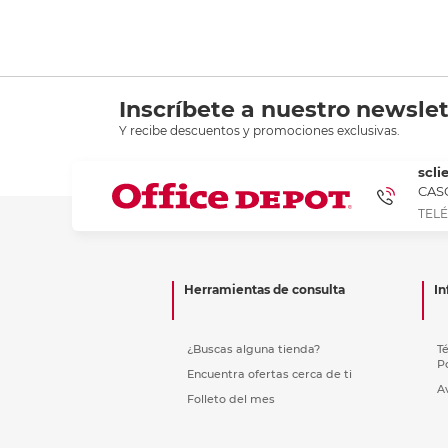
Inscríbete a nuestro newslet
Y recibe descuentos y promociones exclusivas.
scli
CASC
TELÉ
Herramientas de consulta
In
¿Buscas alguna tienda?
T
P
Encuentra ofertas cerca de ti
A
Folleto del mes