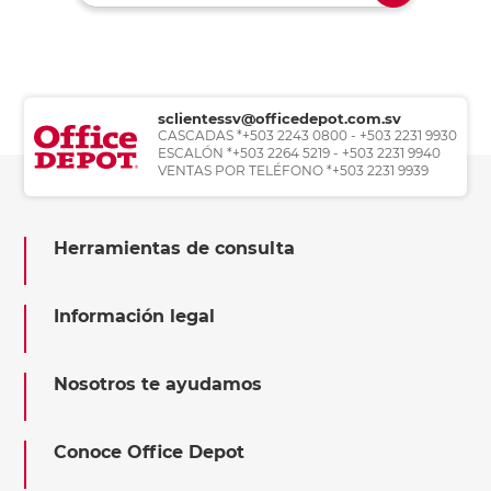
sclientessv@officedepot.com.sv
CASCADAS *+503 2243 0800 - +503 2231 9930
ESCALÓN *+503 2264 5219 - +503 2231 9940
VENTAS POR TELÉFONO *+503 2231 9939
Herramientas de consulta
Información legal
Nosotros te ayudamos
Conoce Office Depot