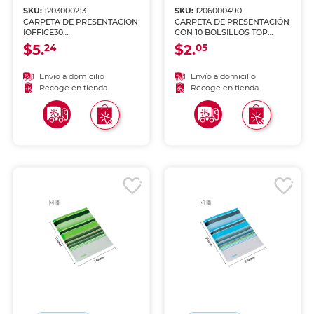
SKU:
1203000213
SKU:
1206000490
CARPETA DE PRESENTACION
CARPETA DE PRESENTACIÓN
IOFFICE30
CON 10 BOLSILLOS TOP
BOLSILLOSAMARILLO IO-
TEAM AMARILLO
$5.
$2.
24
05
F305
Envío a domicilio
Envío a domicilio
Recoge en tienda
Recoge en tienda