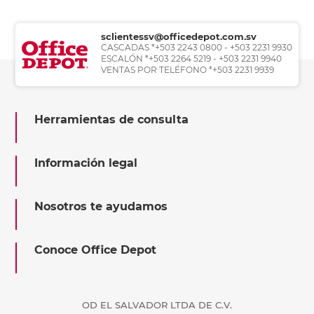
sclientessv@officedepot.com.sv
CASCADAS *+503 2243 0800 - +503 2231 9930
ESCALÓN *+503 2264 5219 - +503 2231 9940
VENTAS POR TELÉFONO *+503 2231 9939
Herramientas de consulta
Información legal
Nosotros te ayudamos
Conoce Office Depot
OD EL SALVADOR LTDA DE C.V.