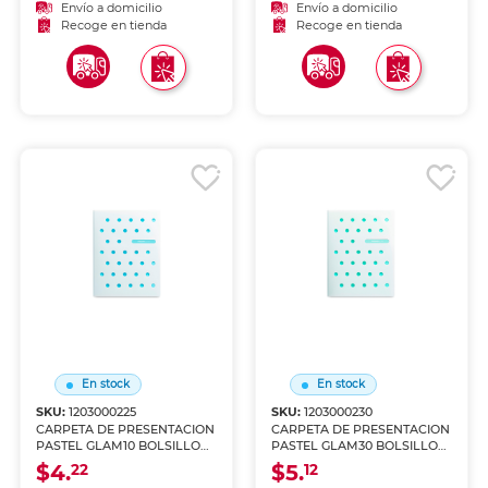
Envío a domicilio
Envío a domicilio
Recoge en tienda
Recoge en tienda
En stock
En stock
SKU:
1203000225
SKU:
1203000230
CARPETA DE PRESENTACION
CARPETA DE PRESENTACION
PASTEL GLAM10 BOLSILLOS
PASTEL GLAM30 BOLSILLOS
IO-PG302
IO-PG403
$4.
$5.
22
12