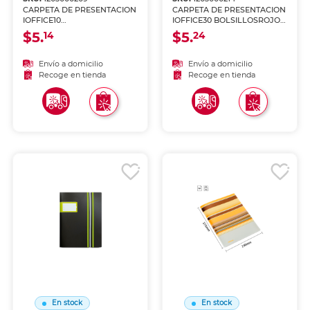
CARPETA DE PRESENTACION
CARPETA DE PRESENTACION
IOFFICE10
IOFFICE30 BOLSILLOSROJO
BOLSILLOSAMARILLO IO-
IO-F405
$5.
$5.
14
24
F304
Envío a domicilio
Envío a domicilio
Recoge en tienda
Recoge en tienda
En stock
En stock