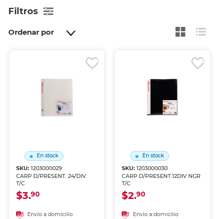
Filtros
Ordenar por
En stock
En stock
SKU:
1203000029
SKU:
1203000030
CARP D/PRESENT. 24/DIV.
CARP D/PRESENT.12DIV NGR
T/C
T/C
$3.
$2.
90
90
Envío a domicilio
Envío a domicilio