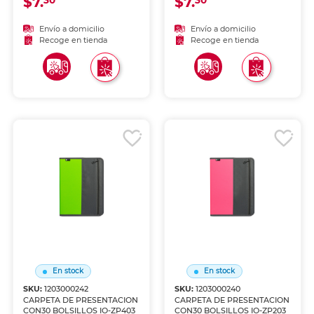
$7.
$7.
30
30
Envío a domicilio
Envío a domicilio
Recoge en tienda
Recoge en tienda
En stock
En stock
SKU:
1203000242
SKU:
1203000240
CARPETA DE PRESENTACION
CARPETA DE PRESENTACION
CON30 BOLSILLOS IO-ZP403
CON30 BOLSILLOS IO-ZP203