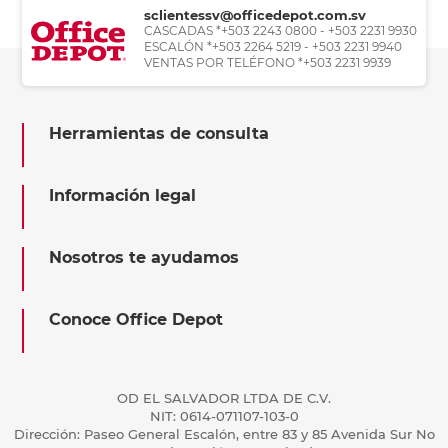
sclientessv@officedepot.com.sv
CASCADAS *+503 2243 0800 - +503 2231 9930
ESCALÓN *+503 2264 5219 - +503 2231 9940
VENTAS POR TELÉFONO *+503 2231 9939
Herramientas de consulta
Información legal
Nosotros te ayudamos
Conoce Office Depot
OD EL SALVADOR LTDA DE C.V.
NIT: 0614-071107-103-0
Dirección: Paseo General Escalón, entre 83 y 85 Avenida Sur No