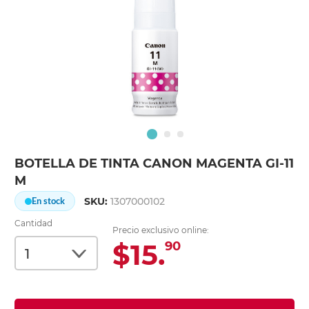
BOTELLA DE TINTA CANON MAGENTA GI-11
M
SKU:
1307000102
En stock
Cantidad
Precio exclusivo online:
$15.
90