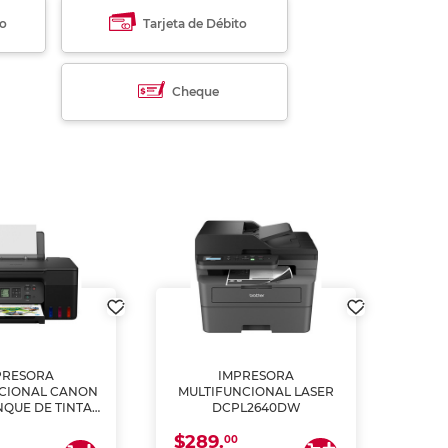
to
Tarjeta de Débito
Cheque
PRESORA
IMPRESORA
MULT
CIONAL CANON
MULTIFUNCIONAL LASER
NQUE DE TINTA
DCPL2640DW
ME, COPIA Y
$289.
CANEA)
00