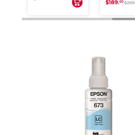
$189.
00
$209