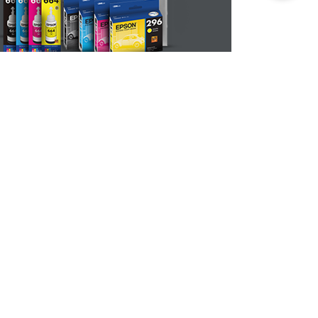
503 2231 9940
VENTAS POR
Conoce Office Depot
Misión, valores, promesa y