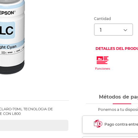
Ver más
Ver más
Ver más
Ver m
Ver m
Ver m
Ver m
para carpeta
Ver más
Cantidad
Métodos de pa
 CLARO-70ML TECNOLOGIA DE
Ponemos a tu disposi
E CON L800
Pago contra entr