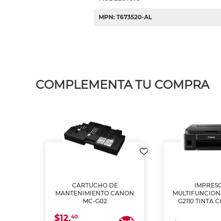
MPN: T673520-AL
COMPLEMENTA TU COMPRA
L1250
CARTUCHO DE
IMPRES
A
MANTENIMIENTO CANON
MULTIFUNCIO
MC-G02
G2110 TINTA 
$12.
40