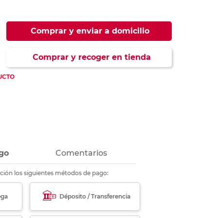
ás
ás
ás
ás
Comprar y enviar a domicilio
Comprar y recoger en tienda
go
Comentarios
ción los siguientes métodos de pago:
ega
Déposito / Transferencia