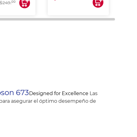
$17
00
$249.
pson 673
Designed for Excellence
Las
s para asegurar el óptimo desempeño de