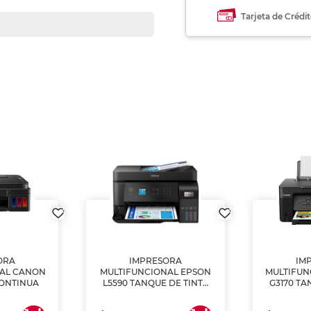
Tarjeta de Crédi
ORA
IMPRESORA
IM
NAL CANON
MULTIFUNCIONAL EPSON
MULTIFUN
CONTINUA
L5590 TANQUE DE TINTA
G3170 TA
(IMPRIME, COPIA Y
(IMPRI
ESCANEA)
ES