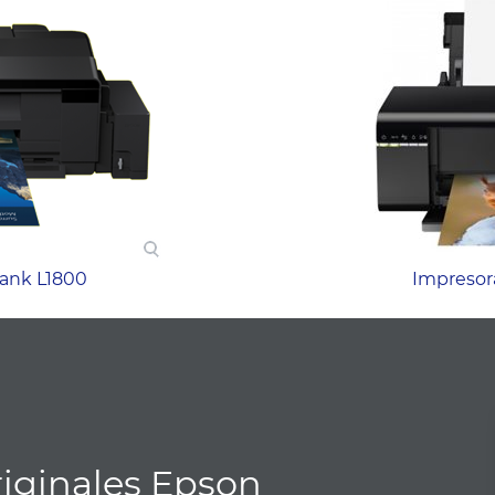
ank L1800
Impresor
riginales Epson