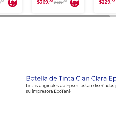
$369.
$229.
00
00
00
00
.
$439.
Botella de Tinta Cian Clara E
tintas originales de Epson están diseñada
su impresora EcoTank.