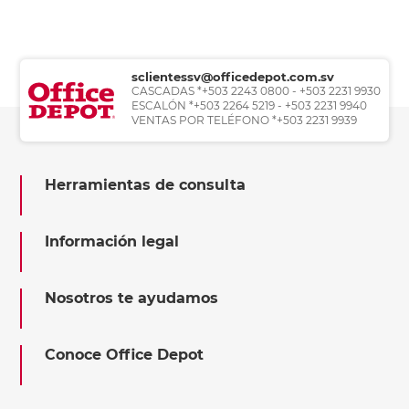
sclientessv@officedepot.com.sv
CASCADAS *+503 2243 0800 - +503 2231 9930
ESCALÓN *+503 2264 5219 - +503 2231 9940
VENTAS POR TELÉFONO *+503 2231 9939
Herramientas de consulta
Información legal
Nosotros te ayudamos
Conoce Office Depot