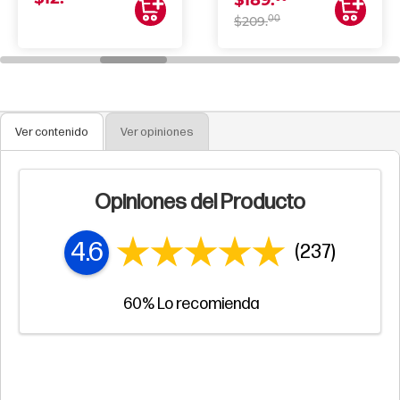
$189.
00
$209.
Ver contenido
Ver opiniones