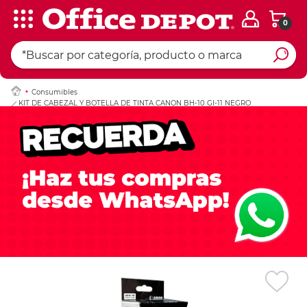
0
Ingresar Codigo Pos
Consumibles
KIT DE CABEZAL Y BOTELLA DE TINTA CANON BH-10 GI-11 NEGRO