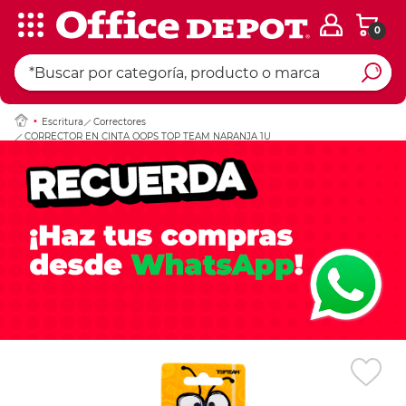
0
Ingresar Codigo Pos
Escritura
Correctores
CORRECTOR EN CINTA OOPS TOP TEAM NARANJA 1U