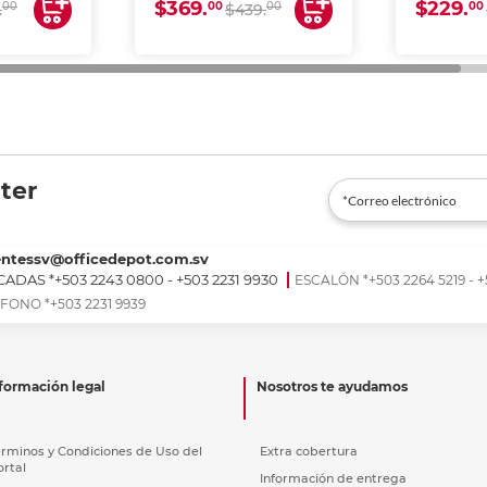
$369.
$229.
00
00
00
00
.
$439.
ter
entessv@officedepot.com.sv
ADAS *+503 2243 0800 - +503 2231 9930
ESCALÓN *+503 2264 5219 - +
FONO *+503 2231 9939
formación legal
Nosotros te ayudamos
érminos y Condiciones de Uso del
Extra cobertura
ortal
Información de entrega