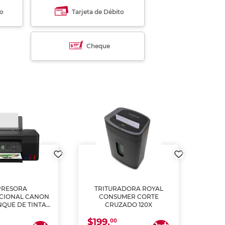
to
Tarjeta de Débito
Cheque
PRESORA
TRITURADORA ROYAL
CIONAL CANON
CONSUMER CORTE
MUL
NQUE DE TINTA
CRUZADO 120X
ME, COPIA Y
$199.
$28
CANEA)
00