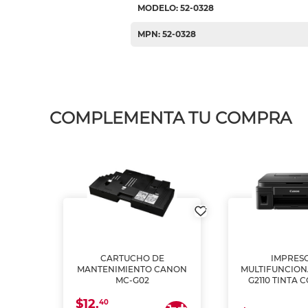
MODELO: 52-0328
MPN: 52-0328
COMPLEMENTA TU COMPRA
L1250
CARTUCHO DE
IMPRES
A
MANTENIMIENTO CANON
MULTIFUNCIO
MC-G02
G2110 TINTA 
$12.
40