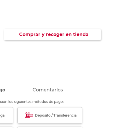
ás
ás
ás
ás
Comprar y recoger en tienda
go
Comentarios
ción los siguientes métodos de pago:
ega
Déposito / Transferencia