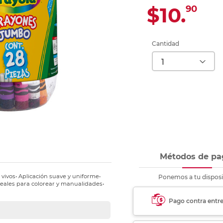
Ver más
Ver más
Ver más
Ver m
Ver m
Ver m
Ver m
para carpeta
$10.
90
Ver más
Cantidad
Métodos de pa
vivos• Aplicación suave y uniforme•
Ponemos a tu disposi
Ideales para colorear y manualidades•
Pago contra entr