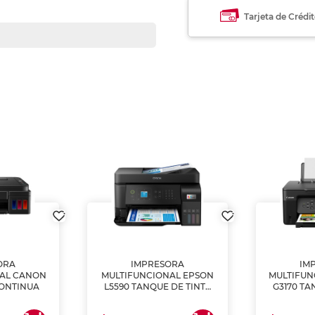
Tarjeta de Crédi
ORA
IMPRESORA
IM
NAL CANON
MULTIFUNCIONAL EPSON
MULTIFUN
CONTINUA
L5590 TANQUE DE TINTA
G3170 TA
(IMPRIME, COPIA Y
(IMPRI
ESCANEA)
ES