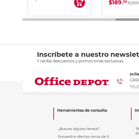
$189.
00
$209
Inscríbete a nuestro newslet
Y recibe descuentos y promociones exclusivas.
scli
CASC
TELÉ
Herramientas de consulta
In
¿Buscas alguna tienda?
T
P
Encuentra ofertas cerca de ti