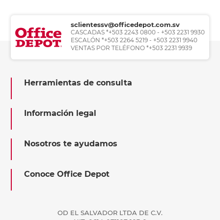
sclientessv@officedepot.com.sv
CASCADAS *+503 2243 0800 - +503 2231 9930
ESCALÓN *+503 2264 5219 - +503 2231 9940
VENTAS POR TELÉFONO *+503 2231 9939
Herramientas de consulta
Información legal
Nosotros te ayudamos
Conoce Office Depot
OD EL SALVADOR LTDA DE C.V.