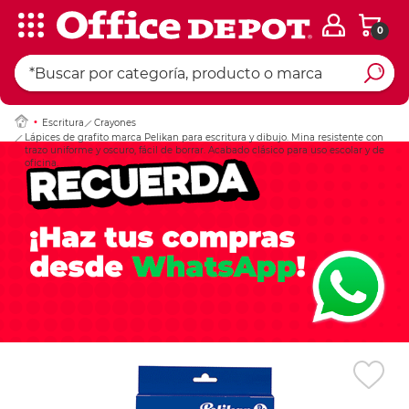
0
Ingresar Codigo Pos
Escritura
Crayones
Lápices de grafito marca Pelikan para escritura y dibujo. Mina resistente con
trazo uniforme y oscuro, fácil de borrar. Acabado clásico para uso escolar y de
oficina.